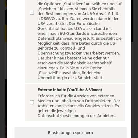
die Optionen „Statistiken“ auswählen und auf
„Speichern“ klicken, stimmen Sie ebenfalls
den Bestimmungen von Art. 49 Abs. 1 S.1 lit.
a DSGVO zu. Ihre Daten werden dann in der
USA verarbeitet. Der Europäische
Gerichtshof hat die USA als ein Land mit
einem nach EU-Standards unzureichenden
Datenschutzniveau eingestuft. Es besteht die
Möglichkeit, dass Ihre Daten durch die US-
Behörde zu Kontroll- und
Snooker: German Masters 2027
The GothamChess Europe Tour 2026
Überwachungszwecken verarbeitet werden.
Darüber hinaus besteht keine oder nur
Tickets ab € 44,60
Tickets ab € 54,00
erschwert die Möglichkeit Rechtsbehelf
einzulegen. Falls Sie nur die Option
Tickets
Tickets
„Essenziell“ auswählen, findet eine
Übermittlung in die USA nicht statt.
Externe Inhalte (YouTube & Vimeo)
Erforderlich für die Anzeige von externen
Medien und Inhalten von Drittanbietern. Der
Anbieter kann seinerseits Cookies setzen. Es
gelten die jeweiligen
Datenschutzbestimmungen des Anbieters.
Einstellungen speichern