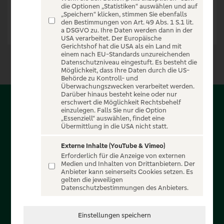
die Optionen „Statistiken“ auswählen und auf
„Speichern“ klicken, stimmen Sie ebenfalls
den Bestimmungen von Art. 49 Abs. 1 S.1 lit.
a DSGVO zu. Ihre Daten werden dann in der
USA verarbeitet. Der Europäische
Gerichtshof hat die USA als ein Land mit
einem nach EU-Standards unzureichenden
Datenschutzniveau eingestuft. Es besteht die
Möglichkeit, dass Ihre Daten durch die US-
Behörde zu Kontroll- und
Überwachungszwecken verarbeitet werden.
Darüber hinaus besteht keine oder nur
erschwert die Möglichkeit Rechtsbehelf
Über PSD-Entertain
einzulegen. Falls Sie nur die Option
„Essenziell“ auswählen, findet eine
Übermittlung in die USA nicht statt.
Herzlich willkommen auf PSD-Entertain, ein exklusiver
Service für alle Kunden der PSD Banken. Auf unserem
Externe Inhalte (YouTube & Vimeo)
Erforderlich für die Anzeige von externen
einzigartigen Portal finden Sie Tickets für atemberaubende
Medien und Inhalten von Drittanbietern. Der
Konzerte, Musicals und Shows, die Fußball-Bundesliga sowie
Anbieter kann seinerseits Cookies setzen. Es
gelten die jeweiligen
die Champions League und die Europa League.
Datenschutzbestimmungen des Anbieters.
MEHR ÜBER UNS
Einstellungen speichern
In Zusammenarbeit mit