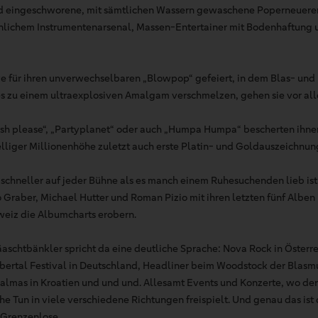
nd eingeschworene, mit sämtlichen Wassern gewaschene Poperneuerer
lichem Instrumentenarsenal, Massen-Entertainer mit Bodenhaftung 
live für ihren unverwechselbaren „Blowpop“ gefeiert, in dem Blas- un
s zu einem ultraexplosiven Amalgam verschmelzen, gehen sie vor al
ish please“, „Partyplanet“ oder auch „Humpa Humpa“ bescherten ihn
elliger Millionenhöhe zuletzt auch erste Platin- und Goldauszeichnun
schneller auf jeder Bühne als es manch einem Ruhesuchenden lieb ist
Graber, Michael Hutter und Roman Pizio mit ihren letzten fünf Alben
weiz die Albumcharts erobern.
Fäaschtbänkler spricht da eine deutliche Sprache: Nova Rock in Öster
ubertal Festival in Deutschland, Headliner beim Woodstock der Blasmu
Palmas in Kroatien und und und. Allesamt Events und Konzerte, wo d
he Tun in viele verschiedene Richtungen freispielt. Und genau das ist 
 Grenzenlose.