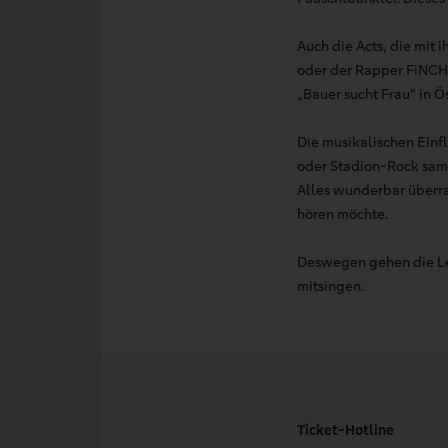
Auch die Acts, die mit
oder der Rapper FiNCH. 
„Bauer sucht Frau“ in Ös
Die musikalischen Einf
oder Stadion-Rock samt
Alles wunderbar überra
hören möchte.
Deswegen gehen die Leu
mitsingen.
Ticket-Hotline