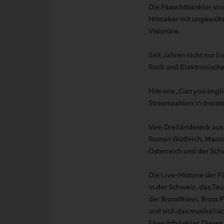
Die Fäaschtbänkler si
Hitmaker mit ungewöhn
Visionäre.
Seit Jahren nicht nur 
Rock und Elektronische
Hits wie „Can you engl
Streamzahlen in dreist
Vom Dreiländereck aus 
Roman Wüthrich, Marco 
Österreich und der Sch
Die Live-Historie der 
in der Schweiz, das Ta
der BrassWiesn, Brass 
und sich das musikalisc
Fäaschtbänkler. Dieses