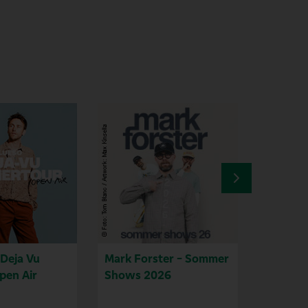
Deja Vu
Mark Forster - Sommer
MONTEZ
en Air
Shows 2026
JAHRE 
TOUR