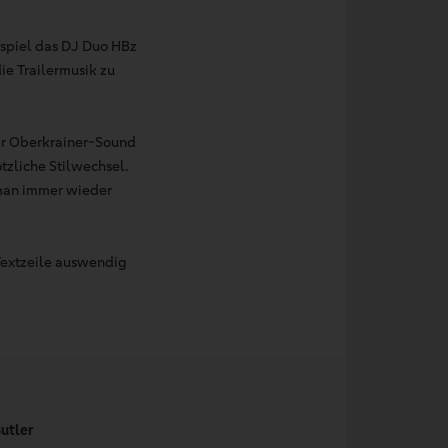
ispiel das DJ Duo HBz
ie Trailermusik zu
her Oberkrainer-Sound
tzliche Stilwechsel.
 man immer wieder
Textzeile auswendig
utler