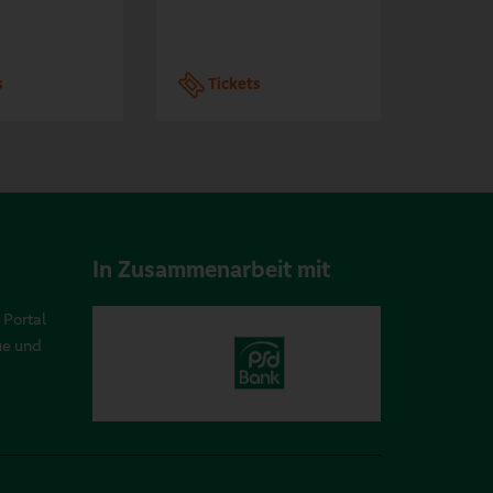
s
Tickets
Tic
In Zusammenarbeit mit
 Portal
ue und