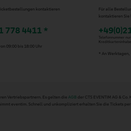
 Ticketbestellungen kontaktieren
Für alle Bestell
kontaktieren Sie 
1 778 4411 *
+49(0)2
Telefonnummer nur 
Kreditkarteninhab
on 09:00 bis 18:00 Uhr
* An Werktagen, 
ren Vertriebspartnern. Es gelten die
AGB
der CTS EVENTIM AG & Co. K
mt eventim. Schnell und unkompliziert erhalten Sie die Tickets per 