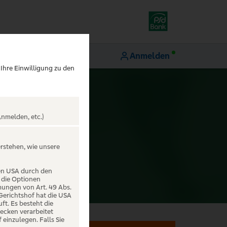
Anmelden
 Ihre Einwilligung zu den
nmelden, etc.)
erstehen, wie unsere
den USA durch den
 die Optionen
mungen von Art. 49 Abs.
 Gerichtshof hat die USA
t. Es besteht die
ecken verarbeitet
einzulegen. Falls Sie