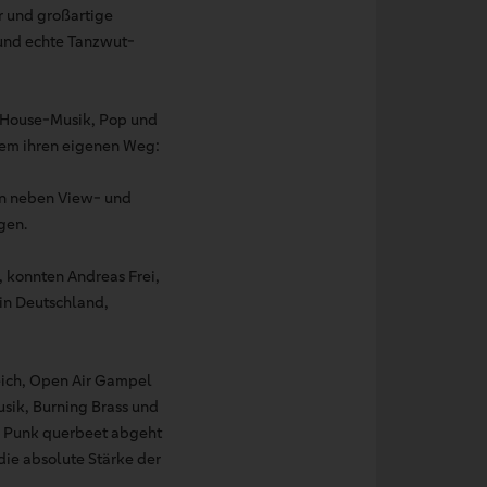
 und großartige
und echte Tanzwut-
d House-Musik, Pop und
lem ihren eigenen Weg:
en neben View- und
gen.
, konnten Andreas Frei,
 in Deutschland,
reich, Open Air Gampel
sik, Burning Brass und
er Punk querbeet abgeht
die absolute Stärke der