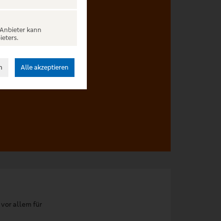
 Anbieter kann
ieters.
behalten.
n
Alle akzeptieren
vor allem für