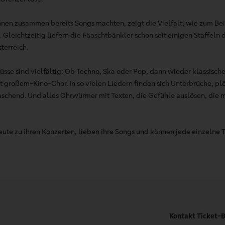
 ihnen zusammen bereits Songs machten, zeigt die Vielfalt, wie zum Be
Gleichtzeitig liefern die Fäaschtbänkler schon seit einigen Staffeln d
terreich.
lüsse sind vielfältig: Ob Techno, Ska oder Pop, dann wieder klassisc
 großem-Kino-Chor. In so vielen Liedern finden sich Unterbrüche, plö
schend. Und alles Ohrwürmer mit Texten, die Gefühle auslösen, die
te zu ihren Konzerten, lieben ihre Songs und können jede einzelne 
Kontakt Ticket-B