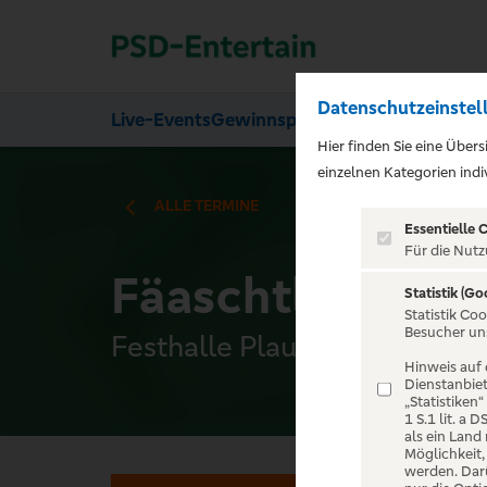
Datenschutzeinstel
Live-Events
Gewinnspiele
Über uns
Hier finden Sie eine Über
);">
einzelnen Kategorien indiv
ALLE TERMINE
Essentielle 
Für die Nutz
Fäaschtbänkler
Statistik (Go
Statistik Co
Besucher un
Festhalle Plauen, Plauen
Hinweis auf 
Dienstanbiet
„Statistiken
1 S.1 lit. a
als ein Land
Möglichkeit
werden. Darü