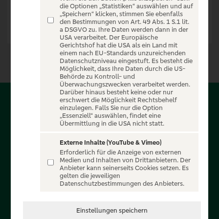
die Optionen „Statistiken“ auswählen und auf
„Speichern“ klicken, stimmen Sie ebenfalls
den Bestimmungen von Art. 49 Abs. 1 S.1 lit.
a DSGVO zu. Ihre Daten werden dann in der
USA verarbeitet. Der Europäische
Gerichtshof hat die USA als ein Land mit
einem nach EU-Standards unzureichenden
Datenschutzniveau eingestuft. Es besteht die
Möglichkeit, dass Ihre Daten durch die US-
Behörde zu Kontroll- und
Überwachungszwecken verarbeitet werden.
Darüber hinaus besteht keine oder nur
erschwert die Möglichkeit Rechtsbehelf
Über PSD-Entertain
einzulegen. Falls Sie nur die Option
„Essenziell“ auswählen, findet eine
Übermittlung in die USA nicht statt.
Herzlich willkommen auf PSD-Entertain, ein exklusiver
Service für alle Kunden der PSD Banken. Auf unserem
Externe Inhalte (YouTube & Vimeo)
Erforderlich für die Anzeige von externen
einzigartigen Portal finden Sie Tickets für atemberaubende
Medien und Inhalten von Drittanbietern. Der
Konzerte, Musicals und Shows, die Fußball-Bundesliga sowie
Anbieter kann seinerseits Cookies setzen. Es
gelten die jeweiligen
die Champions League und die Europa League.
Datenschutzbestimmungen des Anbieters.
MEHR ÜBER UNS
Einstellungen speichern
In Zusammenarbeit mit