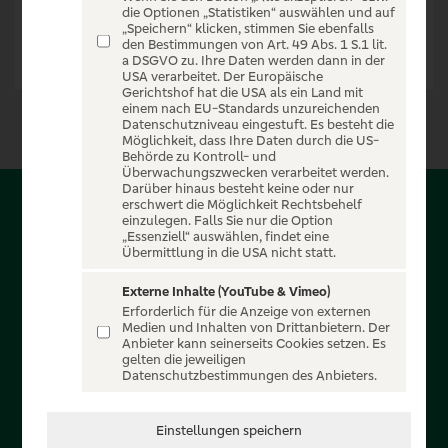
die Optionen „Statistiken“ auswählen und auf
„Speichern“ klicken, stimmen Sie ebenfalls
den Bestimmungen von Art. 49 Abs. 1 S.1 lit.
a DSGVO zu. Ihre Daten werden dann in der
USA verarbeitet. Der Europäische
Gerichtshof hat die USA als ein Land mit
einem nach EU-Standards unzureichenden
Datenschutzniveau eingestuft. Es besteht die
Möglichkeit, dass Ihre Daten durch die US-
Behörde zu Kontroll- und
Überwachungszwecken verarbeitet werden.
Darüber hinaus besteht keine oder nur
erschwert die Möglichkeit Rechtsbehelf
Über PSD-Entertain
einzulegen. Falls Sie nur die Option
„Essenziell“ auswählen, findet eine
Übermittlung in die USA nicht statt.
Herzlich willkommen auf PSD-Entertain, ein exklusiver
Service für alle Kunden der PSD Banken. Auf unserem
Externe Inhalte (YouTube & Vimeo)
Erforderlich für die Anzeige von externen
einzigartigen Portal finden Sie Tickets für atemberaubende
Medien und Inhalten von Drittanbietern. Der
Konzerte, Musicals und Shows, die Fußball-Bundesliga sowie
Anbieter kann seinerseits Cookies setzen. Es
gelten die jeweiligen
die Champions League und die Europa League.
Datenschutzbestimmungen des Anbieters.
MEHR ÜBER UNS
Einstellungen speichern
In Zusammenarbeit mit