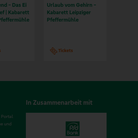
nd - Das Ei
Urlaub vom Gehirn -
MANNI -
ef | Kabarett
Kabarett Leipziger
ans Ein
Pfeffermühle
Pfeffermühle
s
Tickets
Tic
In Zusammenarbeit mit
 Portal
ue und