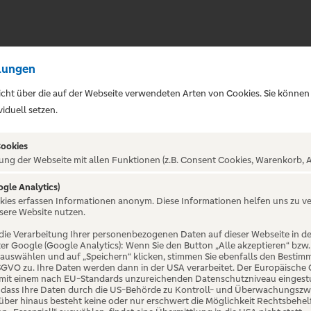
lungen
sicht über die auf der Webseite verwendeten Arten von Cookies. Sie können
iduell setzen.
Cookies
ung der Webseite mit allen Funktionen (z.B. Consent Cookies, Warenkorb, A
nn - 25 Jahre - Dat 
ogle Analytics)
okies erfassen Informationen anonym. Diese Informationen helfen uns zu v
sere Website nutzen.
die Verarbeitung Ihrer personenbezogenen Daten auf dieser Webseite in 
er Google (Google Analytics): Wenn Sie den Button „Alle akzeptieren“ bzw.
“ auswählen und auf „Speichern“ klicken, stimmen Sie ebenfalls den Bestim
 DSGVO zu. Ihre Daten werden dann in der USA verarbeitet. Der Europäische
 mit einem nach EU-Standards unzureichenden Datenschutzniveau eingestuf
, dass Ihre Daten durch die US-Behörde zu Kontroll- und Überwachungszw
ber hinaus besteht keine oder nur erschwert die Möglichkeit Rechtsbehelf 