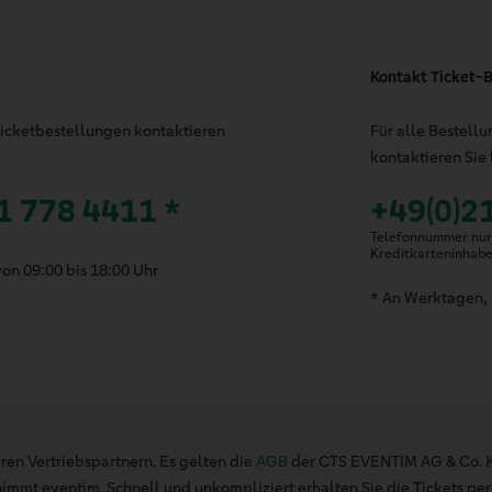
Kontakt Ticket-B
 Ticketbestellungen kontaktieren
Für alle Bestell
kontaktieren Sie 
1 778 4411 *
+49(0)2
Telefonnummer nur 
Kreditkarteninhab
on 09:00 bis 18:00 Uhr
* An Werktagen, 
ren Vertriebspartnern. Es gelten die
AGB
der CTS EVENTIM AG & Co. K
mt eventim. Schnell und unkompliziert erhalten Sie die Tickets per 