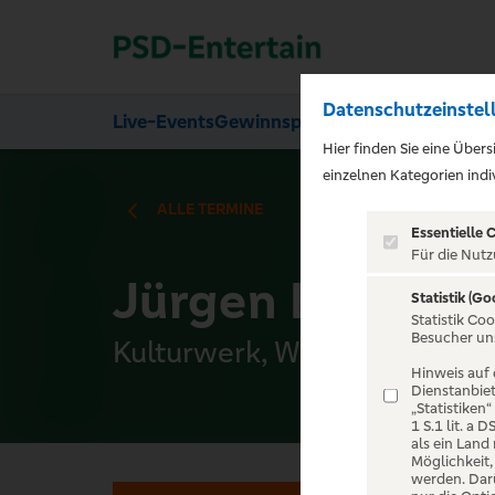
Datenschutzeinstel
Live-Events
Gewinnspiele
Über uns
Hier finden Sie eine Über
);">
einzelnen Kategorien indiv
ALLE TERMINE
Essentielle 
Für die Nutz
Jürgen B. Hausma
Statistik (Go
Statistik Co
Besucher un
Kulturwerk, Wissen
Hinweis auf 
Dienstanbiet
„Statistiken
1 S.1 lit. a
als ein Land
Möglichkeit
werden. Darü