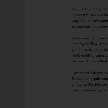
„Dat is e Ding!“, freut
Kabarett zurück. Die I
Gegenteil – seine Büh
garantieren immer neu
Und so verspricht auch
Leben gegriffen. Denn 
wunderbare, lustige Sz
Hobbymärkten unseres L
den Weg. Und die Reakt
Gerade darin liegt die
Beobachtungsgabe und s
amüsante Geschichten u
Gesangsnummern, bei de