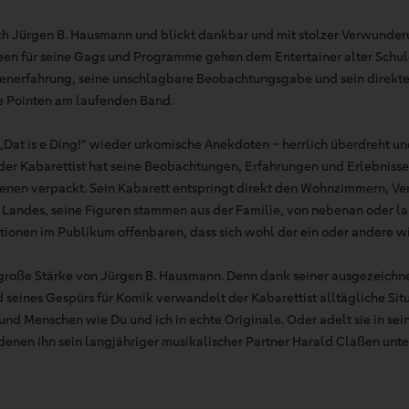
 sich Jürgen B. Hausmann und blickt dankbar und mit stolzer Verwunde
deen für seine Gags und Programme gehen dem Entertainer alter Schule
nenerfahrung, seine unschlagbare Beobachtungsgabe und sein direkt
e Pointen am laufenden Band.
 „Dat is e Ding!“ wieder urkomische Anekdoten – herrlich überdreht u
der Kabarettist hat seine Beobachtungen, Erfahrungen und Erlebnisse
enen verpackt. Sein Kabarett entspringt direkt den Wohnzimmern, V
andes, seine Figuren stammen aus der Familie, von nebenan oder lau
ionen im Publikum offenbaren, dass sich wohl der ein oder andere wi
 große Stärke von Jürgen B. Hausmann. Denn dank seiner ausgezeichn
eines Gespürs für Komik verwandelt der Kabarettist alltägliche Situa
nd Menschen wie Du und ich in echte Originale. Oder adelt sie in sei
nen ihn sein langjähriger musikalischer Partner Harald Claßen unter