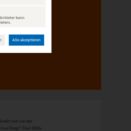
 Anbieter kann
ieters.
behalten.
n
Alle akzeptieren
irekt von vor der
 is e Ding!“-Tour 2024.