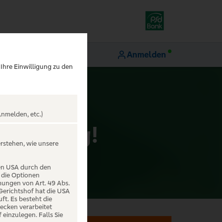
Anmelden
 Ihre Einwilligung zu den
nmelden, etc.)
is e Ding!
erstehen, wie unsere
den USA durch den
 die Optionen
mungen von Art. 49 Abs.
 Gerichtshof hat die USA
t. Es besteht die
ecken verarbeitet
einzulegen. Falls Sie