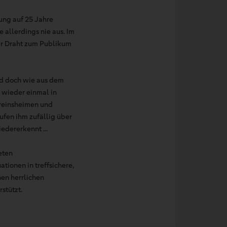
rung auf 25 Jahre
 allerdings nie aus. Im
er Draht zum Publikum
nd doch wie aus dem
 wieder einmal in
ereinsheimen und
fen ihm zufällig über
edererkennt ...
eten
tionen in treffsichere,
nen herrlichen
stützt.