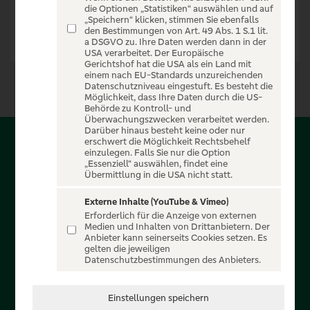
die Optionen „Statistiken“ auswählen und auf
„Speichern“ klicken, stimmen Sie ebenfalls
den Bestimmungen von Art. 49 Abs. 1 S.1 lit.
a DSGVO zu. Ihre Daten werden dann in der
USA verarbeitet. Der Europäische
Gerichtshof hat die USA als ein Land mit
einem nach EU-Standards unzureichenden
Datenschutzniveau eingestuft. Es besteht die
Möglichkeit, dass Ihre Daten durch die US-
Behörde zu Kontroll- und
Überwachungszwecken verarbeitet werden.
Darüber hinaus besteht keine oder nur
erschwert die Möglichkeit Rechtsbehelf
Über PSD-Entertain
einzulegen. Falls Sie nur die Option
„Essenziell“ auswählen, findet eine
Übermittlung in die USA nicht statt.
Herzlich willkommen auf PSD-Entertain, ein exklusiver
Service für alle Kunden der PSD Banken. Auf unserem
Externe Inhalte (YouTube & Vimeo)
Erforderlich für die Anzeige von externen
einzigartigen Portal finden Sie Tickets für atemberaubende
Medien und Inhalten von Drittanbietern. Der
Konzerte, Musicals und Shows, die Fußball-Bundesliga sowie
Anbieter kann seinerseits Cookies setzen. Es
gelten die jeweiligen
die Champions League und die Europa League.
Datenschutzbestimmungen des Anbieters.
MEHR ÜBER UNS
Einstellungen speichern
In Zusammenarbeit mit