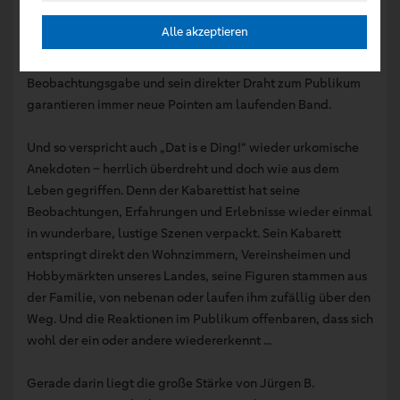
Kabarett zurück. Die Ideen für seine Gags und Programme
Alle akzeptieren
gehen dem Entertainer alter Schule allerdings nie aus. Im
Gegenteil – seine Bühnenerfahrung, seine unschlagbare
Beobachtungsgabe und sein direkter Draht zum Publikum
garantieren immer neue Pointen am laufenden Band.
Und so verspricht auch „Dat is e Ding!“ wieder urkomische
Anekdoten – herrlich überdreht und doch wie aus dem
Leben gegriffen. Denn der Kabarettist hat seine
Beobachtungen, Erfahrungen und Erlebnisse wieder einmal
in wunderbare, lustige Szenen verpackt. Sein Kabarett
entspringt direkt den Wohnzimmern, Vereinsheimen und
Hobbymärkten unseres Landes, seine Figuren stammen aus
der Familie, von nebenan oder laufen ihm zufällig über den
Weg. Und die Reaktionen im Publikum offenbaren, dass sich
wohl der ein oder andere wiedererkennt ...
Gerade darin liegt die große Stärke von Jürgen B.