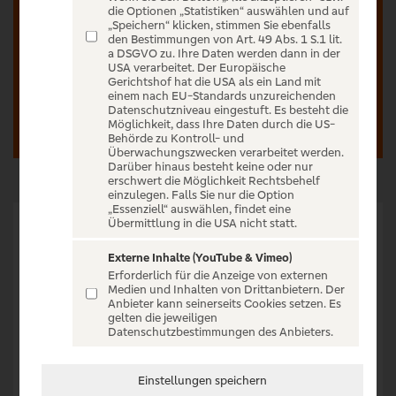
Banken vorbehalten.
die Optionen „Statistiken“ auswählen und auf
„Speichern“ klicken, stimmen Sie ebenfalls
den Bestimmungen von Art. 49 Abs. 1 S.1 lit.
a DSGVO zu. Ihre Daten werden dann in der
USA verarbeitet. Der Europäische
Anmelden
Registrieren
Gerichtshof hat die USA als ein Land mit
einem nach EU-Standards unzureichenden
Datenschutzniveau eingestuft. Es besteht die
Möglichkeit, dass Ihre Daten durch die US-
Behörde zu Kontroll- und
Überwachungszwecken verarbeitet werden.
Darüber hinaus besteht keine oder nur
erschwert die Möglichkeit Rechtsbehelf
einzulegen. Falls Sie nur die Option
„Essenziell“ auswählen, findet eine
Übermittlung in die USA nicht statt.
Externe Inhalte (YouTube & Vimeo)
Jürgen B. Hausmann begeistert nun schon seit 25 Jahren mit
Erforderlich für die Anzeige von externen
seinem wunderbaren Kabarett „direkt von vor der Haustür“.
Medien und Inhalten von Drittanbietern. Der
Anbieter kann seinerseits Cookies setzen. Es
Das möchte der Kabarettist natürlich auch mit dem
gelten die jeweiligen
Publikum feiern – auf seiner „Dat is e Ding!“-Tour 2024.
Datenschutzbestimmungen des Anbieters.
„Dat is e Ding!“, freut sich Jürgen B. Hausmann und blickt
Einstellungen speichern
dankbar und mit stolzer Verwunderung auf 25 Jahre