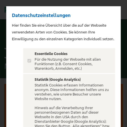
Datenschutzeinstellungen
Men
);">
Hier finden Sie eine Übersicht über die auf der Webseite
ALLE TERMINE
verwendeten Arten von Cookies. Sie können Ihre
Einwilligung zu den einzelnen Kategorien individuell setzen.
Jürgen B. Hausmann - 25
Jahre - Dat is e Ding!
Essentielle Cookies
Für die Nutzung der Webseite mit allen
MEDIO.RHEIN.ERFT, Bergheim
Funktionen (z.B. Consent Cookies,
Warenkorb, Anmelden, etc.)
Statistik (Google Analytics)
Statistik Cookies erfassen Informationen
anonym. Diese Informationen helfen uns zu
verstehen, wie unsere Besucher unsere
Website nutzen.
Hinweis auf die Verarbeitung Ihrer
Jetzt anmelden oder registrieren
personenbezogenen Daten auf dieser
Webseite in den USA durch den
Unser Ticketverkauf ist exklusiv für Kunden der PSD
Dienstanbieter Google (Google Analytics):
Wenn Sie den Button „Alle akzeptieren“ bzw.