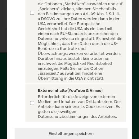
die Optionen „Statistiken“ auswählen und auf
„Speichern“ klicken, stimmen Sie ebenfalls
den Bestimmungen von Art. 49 Abs. 1 S.1 lit.
a DSGVO zu. Ihre Daten werden dann in der
USA verarbeitet. Der Europäische
Gerichtshof hat die USA als ein Land mit
einem nach EU-Standards unzureichenden
Datenschutzniveau eingestuft. Es besteht die
Möglichkeit, dass Ihre Daten durch die US-
Behörde zu Kontroll- und
Überwachungszwecken verarbeitet werden.
Darüber hinaus besteht keine oder nur
erschwert die Möglichkeit Rechtsbehelf
Über PSD-Entertain
einzulegen. Falls Sie nur die Option
„Essenziell“ auswählen, findet eine
Übermittlung in die USA nicht statt.
Herzlich willkommen auf PSD-Entertain, ein exklusiver
Service für alle Kunden der PSD Banken. Auf unserem
Externe Inhalte (YouTube & Vimeo)
Erforderlich für die Anzeige von externen
einzigartigen Portal finden Sie Tickets für atemberaubende
Medien und Inhalten von Drittanbietern. Der
Konzerte, Musicals und Shows, die Fußball-Bundesliga sowie
Anbieter kann seinerseits Cookies setzen. Es
gelten die jeweiligen
die Champions League und die Europa League.
Datenschutzbestimmungen des Anbieters.
MEHR ÜBER UNS
Einstellungen speichern
In Zusammenarbeit mit