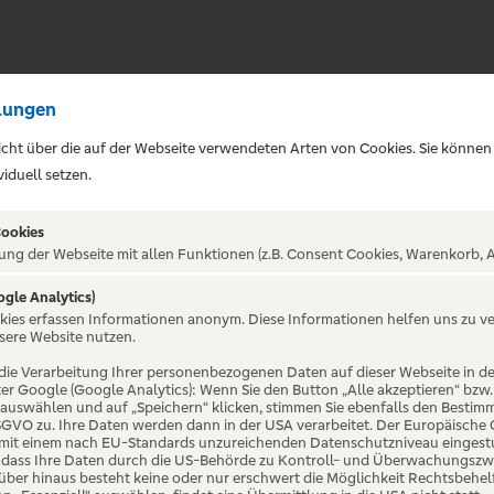
lungen
sicht über die auf der Webseite verwendeten Arten von Cookies. Sie können
iduell setzen.
Cookies
ung der Webseite mit allen Funktionen (z.B. Consent Cookies, Warenkorb, A
ogle Analytics)
ALTUNG NICHT GEFUNDE
okies erfassen Informationen anonym. Diese Informationen helfen uns zu v
sere Website nutzen.
die Verarbeitung Ihrer personenbezogenen Daten auf dieser Webseite in 
er Google (Google Analytics): Wenn Sie den Button „Alle akzeptieren“ bzw.
“ auswählen und auf „Speichern“ klicken, stimmen Sie ebenfalls den Bestim
 DSGVO zu. Ihre Daten werden dann in der USA verarbeitet. Der Europäische
 mit einem nach EU-Standards unzureichenden Datenschutzniveau eingestuf
, dass Ihre Daten durch die US-Behörde zu Kontroll- und Überwachungszw
ber hinaus besteht keine oder nur erschwert die Möglichkeit Rechtsbehelf 