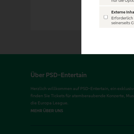
nur die Opti
Externe Inha
Erforderlich
seinerseits 
Über PSD-Entertain
Herzlich willkommen auf PSD-Entertain, ein exklusive
finden Sie Tickets für atemberaubende Konzerte, Mu
die Europa League.
MEHR ÜBER UNS