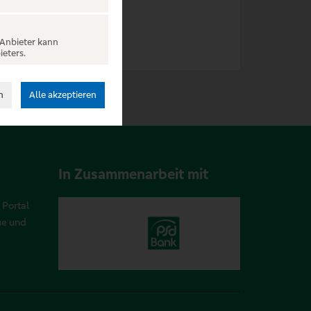
 Anbieter kann
ieters.
n
Alle akzeptieren
In Zusammenarbeit mit
 Portal
ue und