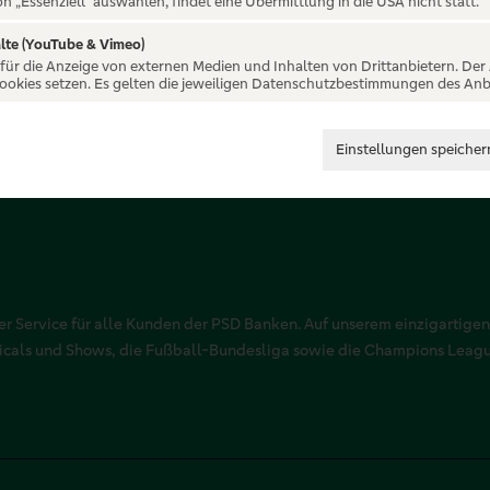
on „Essenziell“ auswählen, findet eine Übermittlung in die USA nicht statt.
lte (YouTube & Vimeo)
 für die Anzeige von externen Medien und Inhalten von Drittanbietern. Der
Cookies setzen. Es gelten die jeweiligen Datenschutzbestimmungen des Anb
Einstellungen speicher
r Service für alle Kunden der PSD Banken. Auf unserem einzigartigen
sicals und Shows, die Fußball-Bundesliga sowie die Champions Leag