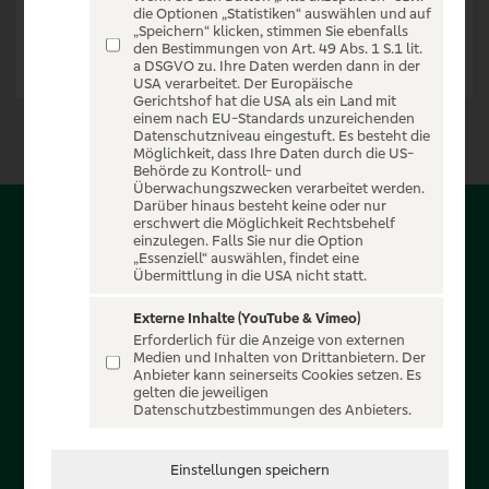
die Optionen „Statistiken“ auswählen und auf
„Speichern“ klicken, stimmen Sie ebenfalls
den Bestimmungen von Art. 49 Abs. 1 S.1 lit.
a DSGVO zu. Ihre Daten werden dann in der
USA verarbeitet. Der Europäische
Gerichtshof hat die USA als ein Land mit
einem nach EU-Standards unzureichenden
Datenschutzniveau eingestuft. Es besteht die
Möglichkeit, dass Ihre Daten durch die US-
Behörde zu Kontroll- und
Überwachungszwecken verarbeitet werden.
Darüber hinaus besteht keine oder nur
erschwert die Möglichkeit Rechtsbehelf
Über PSD-Entertain
einzulegen. Falls Sie nur die Option
„Essenziell“ auswählen, findet eine
Übermittlung in die USA nicht statt.
Herzlich willkommen auf PSD-Entertain, ein exklusiver
Service für alle Kunden der PSD Banken. Auf unserem
Externe Inhalte (YouTube & Vimeo)
Erforderlich für die Anzeige von externen
einzigartigen Portal finden Sie Tickets für atemberaubende
Medien und Inhalten von Drittanbietern. Der
Konzerte, Musicals und Shows, die Fußball-Bundesliga sowie
Anbieter kann seinerseits Cookies setzen. Es
gelten die jeweiligen
die Champions League und die Europa League.
Datenschutzbestimmungen des Anbieters.
MEHR ÜBER UNS
Einstellungen speichern
In Zusammenarbeit mit