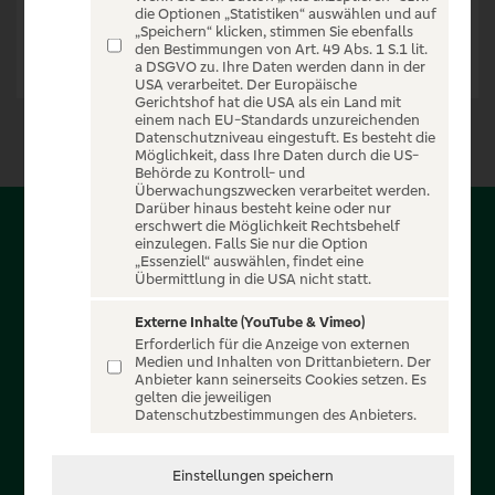
die Optionen „Statistiken“ auswählen und auf
„Speichern“ klicken, stimmen Sie ebenfalls
den Bestimmungen von Art. 49 Abs. 1 S.1 lit.
a DSGVO zu. Ihre Daten werden dann in der
USA verarbeitet. Der Europäische
Gerichtshof hat die USA als ein Land mit
einem nach EU-Standards unzureichenden
Datenschutzniveau eingestuft. Es besteht die
Möglichkeit, dass Ihre Daten durch die US-
Behörde zu Kontroll- und
Überwachungszwecken verarbeitet werden.
Darüber hinaus besteht keine oder nur
erschwert die Möglichkeit Rechtsbehelf
Über PSD-Entertain
einzulegen. Falls Sie nur die Option
„Essenziell“ auswählen, findet eine
Übermittlung in die USA nicht statt.
Herzlich willkommen auf PSD-Entertain, ein exklusiver
Service für alle Kunden der PSD Banken. Auf unserem
Externe Inhalte (YouTube & Vimeo)
Erforderlich für die Anzeige von externen
einzigartigen Portal finden Sie Tickets für atemberaubende
Medien und Inhalten von Drittanbietern. Der
Konzerte, Musicals und Shows, die Fußball-Bundesliga sowie
Anbieter kann seinerseits Cookies setzen. Es
gelten die jeweiligen
die Champions League und die Europa League.
Datenschutzbestimmungen des Anbieters.
MEHR ÜBER UNS
Einstellungen speichern
In Zusammenarbeit mit