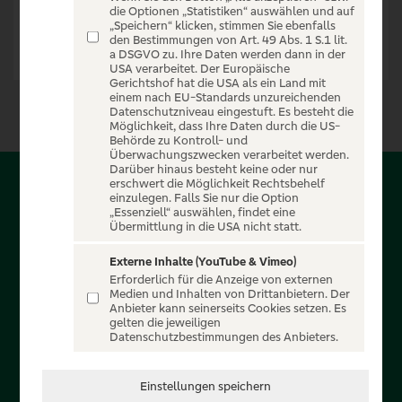
die Optionen „Statistiken“ auswählen und auf
„Speichern“ klicken, stimmen Sie ebenfalls
den Bestimmungen von Art. 49 Abs. 1 S.1 lit.
a DSGVO zu. Ihre Daten werden dann in der
USA verarbeitet. Der Europäische
Gerichtshof hat die USA als ein Land mit
einem nach EU-Standards unzureichenden
Datenschutzniveau eingestuft. Es besteht die
Möglichkeit, dass Ihre Daten durch die US-
Behörde zu Kontroll- und
Überwachungszwecken verarbeitet werden.
Darüber hinaus besteht keine oder nur
erschwert die Möglichkeit Rechtsbehelf
Über PSD-Entertain
einzulegen. Falls Sie nur die Option
„Essenziell“ auswählen, findet eine
Übermittlung in die USA nicht statt.
Herzlich willkommen auf PSD-Entertain, ein exklusiver
Service für alle Kunden der PSD Banken. Auf unserem
Externe Inhalte (YouTube & Vimeo)
Erforderlich für die Anzeige von externen
einzigartigen Portal finden Sie Tickets für atemberaubende
Medien und Inhalten von Drittanbietern. Der
Konzerte, Musicals und Shows, die Fußball-Bundesliga sowie
Anbieter kann seinerseits Cookies setzen. Es
gelten die jeweiligen
die Champions League und die Europa League.
Datenschutzbestimmungen des Anbieters.
MEHR ÜBER UNS
Einstellungen speichern
In Zusammenarbeit mit