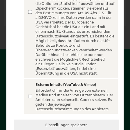
die Optionen „Statistiken“ auswählen und auf
„Speichern“ klicken, stimmen Sie ebenfalls
den Bestimmungen von Art. 49 Abs. 1 S.1 lit.
a DSGVO zu. Ihre Daten werden dann in der
USA verarbeitet. Der Europäische
Gerichtshof hat die USA als ein Land mit
einem nach EU-Standards unzureichenden
Datenschutzniveau eingestuft. Es besteht die
Möglichkeit, dass Ihre Daten durch die US-
Behörde zu Kontroll- und
Überwachungszwecken verarbeitet werden.
Darüber hinaus besteht keine oder nur
erschwert die Möglichkeit Rechtsbehelf
Über PSD-Entertain
einzulegen. Falls Sie nur die Option
„Essenziell“ auswählen, findet eine
Übermittlung in die USA nicht statt.
Herzlich willkommen auf PSD-Entertain, ein exklusiver
Service für alle Kunden der PSD Banken. Auf unserem
Externe Inhalte (YouTube & Vimeo)
Erforderlich für die Anzeige von externen
einzigartigen Portal finden Sie Tickets für atemberaubende
Medien und Inhalten von Drittanbietern. Der
Konzerte, Musicals und Shows, die Fußball-Bundesliga sowie
Anbieter kann seinerseits Cookies setzen. Es
gelten die jeweiligen
die Champions League und die Europa League.
Datenschutzbestimmungen des Anbieters.
MEHR ÜBER UNS
Einstellungen speichern
In Zusammenarbeit mit