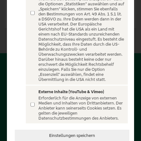
die Optionen „Statistiken“ auswählen und auf
„Speichern“ klicken, stimmen Sie ebenfalls
den Bestimmungen von Art. 49 Abs. 1 S.1 lit.
a DSGVO zu. Ihre Daten werden dann in der
USA verarbeitet. Der Europäische
Gerichtshof hat die USA als ein Land mit
einem nach EU-Standards unzureichenden
Datenschutzniveau eingestuft. Es besteht die
Möglichkeit, dass Ihre Daten durch die US-
Behörde zu Kontroll- und
Überwachungszwecken verarbeitet werden.
Darüber hinaus besteht keine oder nur
erschwert die Möglichkeit Rechtsbehelf
Über PSD-Entertain
einzulegen. Falls Sie nur die Option
„Essenziell“ auswählen, findet eine
Übermittlung in die USA nicht statt.
Herzlich willkommen auf PSD-Entertain, ein exklusiver
Service für alle Kunden der PSD Banken. Auf unserem
Externe Inhalte (YouTube & Vimeo)
Erforderlich für die Anzeige von externen
einzigartigen Portal finden Sie Tickets für atemberaubende
Medien und Inhalten von Drittanbietern. Der
Konzerte, Musicals und Shows, die Fußball-Bundesliga sowie
Anbieter kann seinerseits Cookies setzen. Es
gelten die jeweiligen
die Champions League und die Europa League.
Datenschutzbestimmungen des Anbieters.
MEHR ÜBER UNS
Einstellungen speichern
In Zusammenarbeit mit