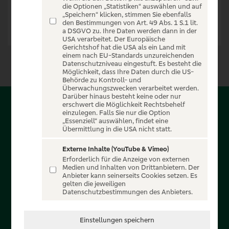
die Optionen „Statistiken“ auswählen und auf
„Speichern“ klicken, stimmen Sie ebenfalls
den Bestimmungen von Art. 49 Abs. 1 S.1 lit.
a DSGVO zu. Ihre Daten werden dann in der
USA verarbeitet. Der Europäische
Gerichtshof hat die USA als ein Land mit
einem nach EU-Standards unzureichenden
Datenschutzniveau eingestuft. Es besteht die
Möglichkeit, dass Ihre Daten durch die US-
Behörde zu Kontroll- und
Überwachungszwecken verarbeitet werden.
Darüber hinaus besteht keine oder nur
erschwert die Möglichkeit Rechtsbehelf
Über PSD-Entertain
einzulegen. Falls Sie nur die Option
„Essenziell“ auswählen, findet eine
Übermittlung in die USA nicht statt.
Herzlich willkommen auf PSD-Entertain, ein exklusiver
Service für alle Kunden der PSD Banken. Auf unserem
Externe Inhalte (YouTube & Vimeo)
Erforderlich für die Anzeige von externen
einzigartigen Portal finden Sie Tickets für atemberaubende
Medien und Inhalten von Drittanbietern. Der
Konzerte, Musicals und Shows, die Fußball-Bundesliga sowie
Anbieter kann seinerseits Cookies setzen. Es
gelten die jeweiligen
die Champions League und die Europa League.
Datenschutzbestimmungen des Anbieters.
MEHR ÜBER UNS
Einstellungen speichern
In Zusammenarbeit mit