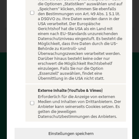
die Optionen „Statistiken“ auswählen und auf
„Speichern“ klicken, stimmen Sie ebenfalls
den Bestimmungen von Art. 49 Abs. 1 S.1 lit.
a DSGVO zu. Ihre Daten werden dann in der
USA verarbeitet. Der Europäische
Gerichtshof hat die USA als ein Land mit
einem nach EU-Standards unzureichenden
Datenschutzniveau eingestuft. Es besteht die
Möglichkeit, dass Ihre Daten durch die US-
Behörde zu Kontroll- und
Überwachungszwecken verarbeitet werden.
Darüber hinaus besteht keine oder nur
erschwert die Möglichkeit Rechtsbehelf
Über PSD-Entertain
einzulegen. Falls Sie nur die Option
„Essenziell“ auswählen, findet eine
Übermittlung in die USA nicht statt.
Herzlich willkommen auf PSD-Entertain, ein exklusiver
Service für alle Kunden der PSD Banken. Auf unserem
Externe Inhalte (YouTube & Vimeo)
Erforderlich für die Anzeige von externen
einzigartigen Portal finden Sie Tickets für atemberaubende
Medien und Inhalten von Drittanbietern. Der
Konzerte, Musicals und Shows, die Fußball-Bundesliga sowie
Anbieter kann seinerseits Cookies setzen. Es
gelten die jeweiligen
die Champions League und die Europa League.
Datenschutzbestimmungen des Anbieters.
MEHR ÜBER UNS
Einstellungen speichern
In Zusammenarbeit mit