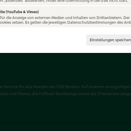
on „Essenziell“ auswählen, findet eine Übermittlung in die USA nicht statt.
lte (YouTube & Vimeo)
 für die Anzeige von externen Medien und Inhalten von Drittanbietern. Der
Cookies setzen. Es gelten die jeweiligen Datenschutzbestimmungen des Anb
Einstellungen speicher
r Service für alle Kunden der PSD Banken. Auf unserem einzigartigen
sicals und Shows, die Fußball-Bundesliga sowie die Champions Leag