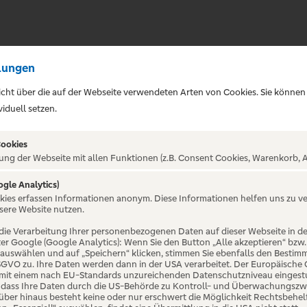
lungen
sicht über die auf der Webseite verwendeten Arten von Cookies. Sie können
iduell setzen.
Cookies
ung der Webseite mit allen Funktionen (z.B. Consent Cookies, Warenkorb, A
ogle Analytics)
ALTUNG NICHT GEFUNDE
okies erfassen Informationen anonym. Diese Informationen helfen uns zu v
sere Website nutzen.
die Verarbeitung Ihrer personenbezogenen Daten auf dieser Webseite in 
er Google (Google Analytics): Wenn Sie den Button „Alle akzeptieren“ bzw.
“ auswählen und auf „Speichern“ klicken, stimmen Sie ebenfalls den Bestim
 DSGVO zu. Ihre Daten werden dann in der USA verarbeitet. Der Europäische
 mit einem nach EU-Standards unzureichenden Datenschutzniveau eingestuf
, dass Ihre Daten durch die US-Behörde zu Kontroll- und Überwachungszw
ber hinaus besteht keine oder nur erschwert die Möglichkeit Rechtsbehelf 