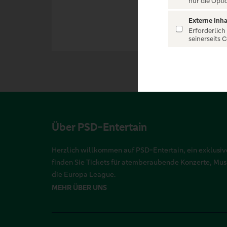
nur die Opti
Externe Inha
Erforderlich
seinerseits 
Über PSD-Entertain
Herzlich willkommen auf PSD-Entertain, ein exklusive
finden Sie Tickets für atemberaubende Konzerte, Mu
die Europa League.
MEHR ÜBER UNS