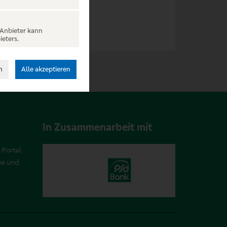
 Anbieter kann
ieters.
n
Alle akzeptieren
In Zusammenarbeit mit
 Portal
ue und