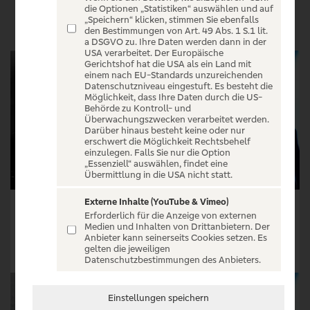
VERANSTALTUNGEN
die Optionen „Statistiken“ auswählen und auf
„Speichern“ klicken, stimmen Sie ebenfalls
den Bestimmungen von Art. 49 Abs. 1 S.1 lit.
a DSGVO zu. Ihre Daten werden dann in der
USA verarbeitet. Der Europäische
Gerichtshof hat die USA als ein Land mit
einem nach EU-Standards unzureichenden
Datenschutzniveau eingestuft. Es besteht die
Möglichkeit, dass Ihre Daten durch die US-
Behörde zu Kontroll- und
Überwachungszwecken verarbeitet werden.
Darüber hinaus besteht keine oder nur
erschwert die Möglichkeit Rechtsbehelf
einzulegen. Falls Sie nur die Option
„Essenziell“ auswählen, findet eine
Übermittlung in die USA nicht statt.
Externe Inhalte (YouTube & Vimeo)
KRS One
35 Jahre Faust - Access All Areas Festival
Erforderlich für die Anzeige von externen
Medien und Inhalten von Drittanbietern. Der
Tickets ab € 56,00
Tickets ab € 33,70
Anbieter kann seinerseits Cookies setzen. Es
gelten die jeweiligen
Tickets
Tickets
Datenschutzbestimmungen des Anbieters.
Einstellungen speichern