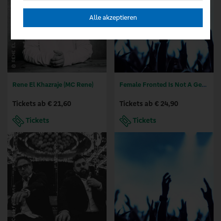
Alle akzeptieren
Rene El Khazraje (MC Rene)
Female Fronted Is Not A Genre
Tickets ab € 21,60
Tickets ab € 24,90
Tickets
Tickets