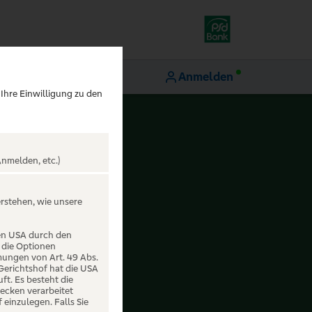
Anmelden
 Ihre Einwilligung zu den
nmelden, etc.)
erstehen, wie unsere
den USA durch den
 die Optionen
mungen von Art. 49 Abs.
 Gerichtshof hat die USA
t. Es besteht die
ecken verarbeitet
einzulegen. Falls Sie