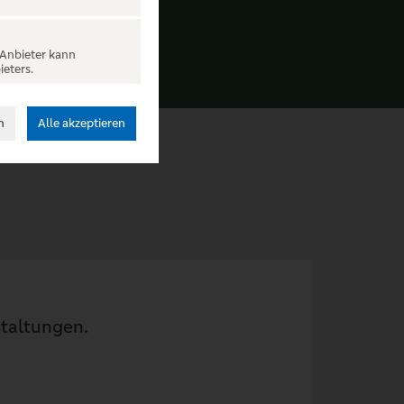
 Anbieter kann
ieters.
n
Alle akzeptieren
staltungen.