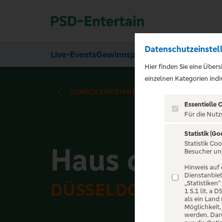
Datenschutzeinstel
Live-Events
Gewinnspiele
Über uns
Hier finden Sie eine Über
einzelnen Kategorien indiv
ZURÜCK ZUR STARTSEITE
Essentielle 
Für die Nutz
Statistik (Go
Statistik Co
Haus der Ju
Besucher un
Hinweis auf 
Dienstanbiet
„Statistiken
DÜSSELDORF
1 S.1 lit. a
als ein Land
Möglichkeit
werden. Darü