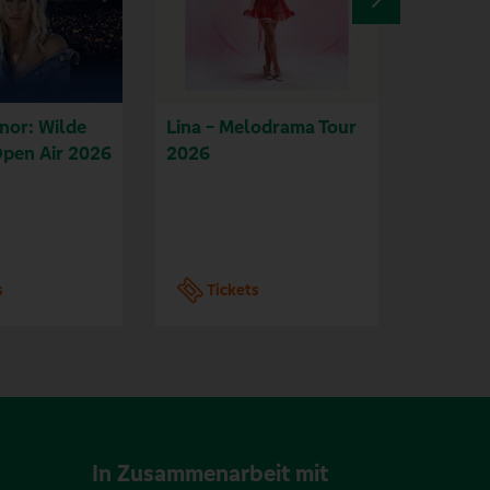
nor: Wilde
Lina - Melodrama Tour
Nina Ch
Open Air 2026
2026
Sommer
s
Tickets
Tic
In Zusammenarbeit mit