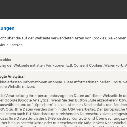
lungen
sicht über die auf der Webseite verwendeten Arten von Cookies. Sie können
iduell setzen.
Cookies
ung der Webseite mit allen Funktionen (z.B. Consent Cookies, Warenkorb, A
ogle Analytics)
okies erfassen Informationen anonym. Diese Informationen helfen uns zu v
gend
sere Website nutzen.
die Verarbeitung Ihrer personenbezogenen Daten auf dieser Webseite in 
er Google (Google Analytics): Wenn Sie den Button „Alle akzeptieren“ bzw.
“ auswählen und auf „Speichern“ klicken, stimmen Sie ebenfalls den Bestim
 DSGVO zu. Ihre Daten werden dann in der USA verarbeitet. Der Europäische
 mit einem nach EU-Standards unzureichenden Datenschutzniveau eingestuf
, dass Ihre Daten durch die US-Behörde zu Kontroll- und Überwachungszw
ber hinaus besteht keine oder nur erschwert die Möglichkeit Rechtsbehelf 