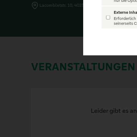
nur die Opti
Lacombletstr. 10, 40239 Düsseldorf
Externe Inha
Erforderlich
seinerseits 
VERANSTALTUNGEN
Leider gibt es a