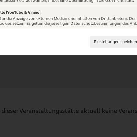
on „Essenziell“ auswählen, findet eine Übermittlung in die USA nicht statt.
lte (YouTube & Vimeo)
 für die Anzeige von externen Medien und Inhalten von Drittanbietern. Der
Cookies setzen. Es gelten die jeweiligen Datenschutzbestimmungen des Anb
Einstellungen speicher
n dieser Veranstaltungsstätte aktuell keine Veran