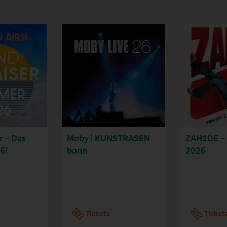
r - Das
Moby | KUNSTRASEN
ZAH1DE – 
6!
bonn
2026
Tickets
Ticket