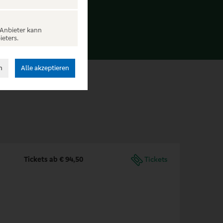
 Anbieter kann
ieters.
n
Alle akzeptieren
Tickets ab € 94,50
Tickets