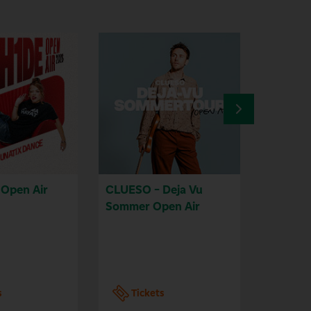
Open Air
CLUESO - Deja Vu
OLÉ Par
Sommer Open Air
größte 
Tour de
s
Tickets
Tic