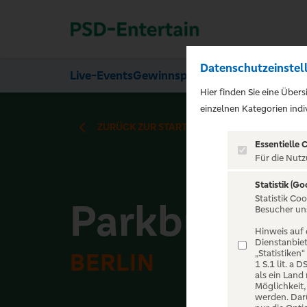
Datenschutzeinstel
Live-Events
Gewinnspiele
Über uns
Hier finden Sie eine Über
einzelnen Kategorien indiv
ZURÜCK ZUR STARTSEITE
Essentielle 
Für die Nutz
Statistik (Go
Statistik Co
Parkbühne 
Besucher un
Hinweis auf 
Dienstanbiet
„Statistiken
BERLIN
1 S.1 lit. a
als ein Land
Möglichkeit
werden. Darü