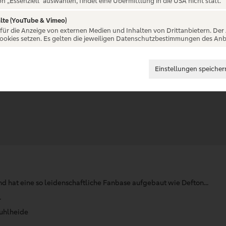
on „Essenziell“ auswählen, findet eine Übermittlung in die USA nicht statt.
lte (YouTube & Vimeo)
 für die Anzeige von externen Medien und Inhalten von Drittanbietern. Der
Cookies setzen. Es gelten die jeweiligen Datenschutzbestimmungen des Anb
Einstellungen speicher
 hat eine so leidenschaftliche Fanbase aufgebaut wie Defton...
r
uhlheide