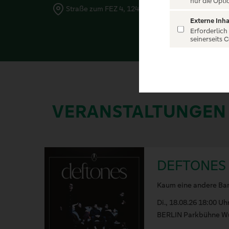
nur die Opti
Straße zum FEZ 4, 12459 Berlin
Externe Inha
Erforderlich
seinerseits 
VERANSTALTUNGEN
DEFTONES
Kaum eine andere Band
Di., 18.08.26 18:00 Uh
BERLIN Parkbühne W