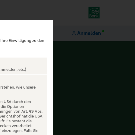
Anmelden
 Ihre Einwilligung zu den
nmelden, etc.)
erstehen, wie unsere
den USA durch den
 die Optionen
mungen von Art. 49 Abs.
 Gerichtshof hat die USA
t. Es besteht die
ecken verarbeitet
einzulegen. Falls Sie