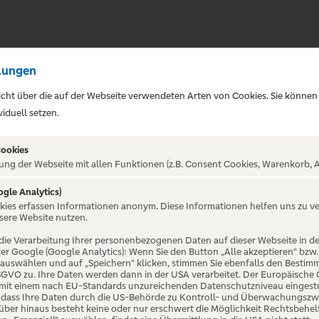
lungen
sicht über die auf der Webseite verwendeten Arten von Cookies. Sie können
iduell setzen.
Cookies
ung der Webseite mit allen Funktionen (z.B. Consent Cookies, Warenkorb, A
ogle Analytics)
okies erfassen Informationen anonym. Diese Informationen helfen uns zu v
Wuhlheide
sere Website nutzen.
die Verarbeitung Ihrer personenbezogenen Daten auf dieser Webseite in 
er Google (Google Analytics): Wenn Sie den Button „Alle akzeptieren“ bzw.
“ auswählen und auf „Speichern“ klicken, stimmen Sie ebenfalls den Bestim
 DSGVO zu. Ihre Daten werden dann in der USA verarbeitet. Der Europäische
 mit einem nach EU-Standards unzureichenden Datenschutzniveau eingestuf
, dass Ihre Daten durch die US-Behörde zu Kontroll- und Überwachungszw
ber hinaus besteht keine oder nur erschwert die Möglichkeit Rechtsbehelf 