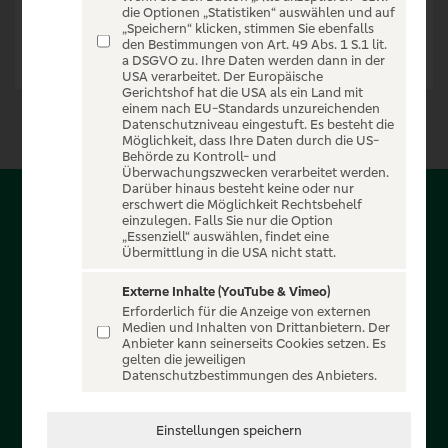
die Optionen „Statistiken“ auswählen und auf
„Speichern“ klicken, stimmen Sie ebenfalls
den Bestimmungen von Art. 49 Abs. 1 S.1 lit.
a DSGVO zu. Ihre Daten werden dann in der
USA verarbeitet. Der Europäische
Gerichtshof hat die USA als ein Land mit
einem nach EU-Standards unzureichenden
Datenschutzniveau eingestuft. Es besteht die
Möglichkeit, dass Ihre Daten durch die US-
Behörde zu Kontroll- und
Überwachungszwecken verarbeitet werden.
Darüber hinaus besteht keine oder nur
erschwert die Möglichkeit Rechtsbehelf
Über PSD-Entertain
einzulegen. Falls Sie nur die Option
„Essenziell“ auswählen, findet eine
Übermittlung in die USA nicht statt.
Herzlich willkommen auf PSD-Entertain, ein exklusiver
Service für alle Kunden der PSD Banken. Auf unserem
Externe Inhalte (YouTube & Vimeo)
Erforderlich für die Anzeige von externen
einzigartigen Portal finden Sie Tickets für atemberaubende
Medien und Inhalten von Drittanbietern. Der
Konzerte, Musicals und Shows, die Fußball-Bundesliga sowie
Anbieter kann seinerseits Cookies setzen. Es
gelten die jeweiligen
die Champions League und die Europa League.
Datenschutzbestimmungen des Anbieters.
MEHR ÜBER UNS
Einstellungen speichern
In Zusammenarbeit mit