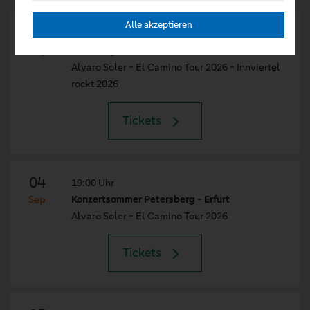
Alle akzeptieren
27
20:00 Uhr
Aug
FACC Sky Dome, Messe Ried - Ried Im Innkreis
Alvaro Soler - El Camino Tour 2026 - Innviertel
rockt 2026
Tickets
04
19:00 Uhr
Sep
Konzertsommer Petersberg - Erfurt
Alvaro Soler - El Camino Tour 2026
Tickets