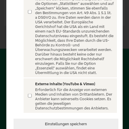
die Optionen „Statistiken“ auswählen und auf
„Speichern“ klicken, stimmen Sie ebenfalls
den Bestimmungen von Art. 49 Abs. 1 S.1 lit.
a DSGVO zu. Ihre Daten werden dann in der
USA verarbeitet. Der Europäische
Gerichtshof hat die USA als ein Land mit
einem nach EU-Standards unzureichenden
Datenschutzniveau eingestuft. Es besteht die
Möglichkeit, dass Ihre Daten durch die US-
Behörde zu Kontroll- und
Überwachungszwecken verarbeitet werden.
Darüber hinaus besteht keine oder nur
erschwert die Möglichkeit Rechtsbehelf
Über PSD-Entertain
einzulegen. Falls Sie nur die Option
„Essenziell“ auswählen, findet eine
Übermittlung in die USA nicht statt.
Herzlich willkommen auf PSD-Entertain, ein exklusiver
Service für alle Kunden der PSD Banken. Auf unserem
Externe Inhalte (YouTube & Vimeo)
Erforderlich für die Anzeige von externen
einzigartigen Portal finden Sie Tickets für atemberaubende
Medien und Inhalten von Drittanbietern. Der
Konzerte, Musicals und Shows, die Fußball-Bundesliga sowie
Anbieter kann seinerseits Cookies setzen. Es
gelten die jeweiligen
die Champions League und die Europa League.
Datenschutzbestimmungen des Anbieters.
MEHR ÜBER UNS
Einstellungen speichern
In Zusammenarbeit mit