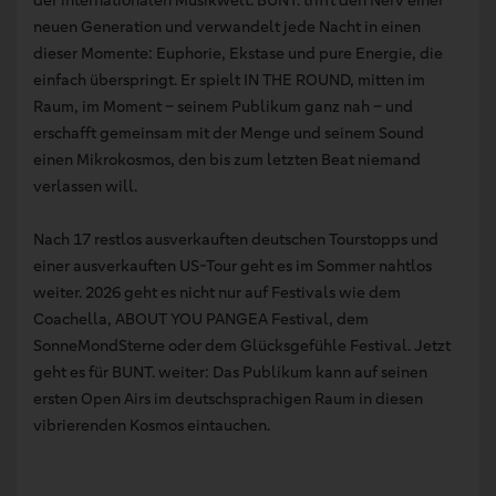
der internationalen Musikwelt. BUNT. trifft den Nerv einer
neuen Generation und verwandelt jede Nacht in einen
dieser Momente: Euphorie, Ekstase und pure Energie, die
einfach überspringt. Er spielt IN THE ROUND, mitten im
Raum, im Moment – seinem Publikum ganz nah – und
erschafft gemeinsam mit der Menge und seinem Sound
einen Mikrokosmos, den bis zum letzten Beat niemand
verlassen will.
Nach 17 restlos ausverkauften deutschen Tourstopps und
einer ausverkauften US-Tour geht es im Sommer nahtlos
weiter. 2026 geht es nicht nur auf Festivals wie dem
Coachella, ABOUT YOU PANGEA Festival, dem
SonneMondSterne oder dem Glücksgefühle Festival. Jetzt
geht es für BUNT. weiter: Das Publikum kann auf seinen
ersten Open Airs im deutschsprachigen Raum in diesen
vibrierenden Kosmos eintauchen.