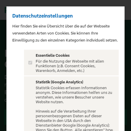
Datenschutzeinstellungen
Men
);">
Hier finden Sie eine Übersicht über die auf der Webseite
verwendeten Arten von Cookies. Sie können Ihre
ALLE EVENTS
Einwilligung zu den einzelnen Kategorien individuell setzen.
BUNT. - In the Round
Essentielle Cookies
Open Air 2026
Für die Nutzung der Webseite mit allen
Funktionen (z.B. Consent Cookies,
Warenkorb, Anmelden, etc.)
Der Bass seiner mitreißenden Shows pulsiert
Statistik (Google Analytics)
noch in den Ohren der über 50.000 begeisterten
Statistik Cookies erfassen Informationen
Besucher:innen –und schon geht es für den
anonym. Diese Informationen helfen uns zu
verstehen, wie unsere Besucher unsere
deutschen DJ und...
Website nutzen.
Hinweis auf die Verarbeitung Ihrer
personenbezogenen Daten auf dieser
Zu den Terminen
Webseite in den USA durch den
Dienstanbieter Google (Google Analytics):
Wenn Sie den Button „Alle akzeptieren“ bzw.