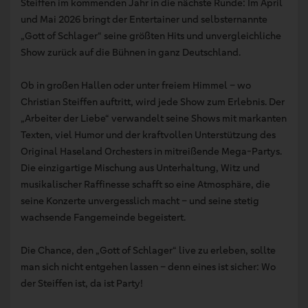
Steiffen im kommenden Jahr in die nächste Runde: Im April
und Mai 2026 bringt der Entertainer und selbsternannte
„Gott of Schlager“ seine größten Hits und unvergleichliche
Show zurück auf die Bühnen in ganz Deutschland.
Ob in großen Hallen oder unter freiem Himmel – wo
Christian Steiffen auftritt, wird jede Show zum Erlebnis. Der
„Arbeiter der Liebe“ verwandelt seine Shows mit markanten
Texten, viel Humor und der kraftvollen Unterstützung des
Original Haseland Orchesters in mitreißende Mega-Partys.
Die einzigartige Mischung aus Unterhaltung, Witz und
musikalischer Raffinesse schafft so eine Atmosphäre, die
seine Konzerte unvergesslich macht – und seine stetig
wachsende Fangemeinde begeistert.
Die Chance, den „Gott of Schlager“ live zu erleben, sollte
man sich nicht entgehen lassen – denn eines ist sicher: Wo
der Steiffen ist, da ist Party!