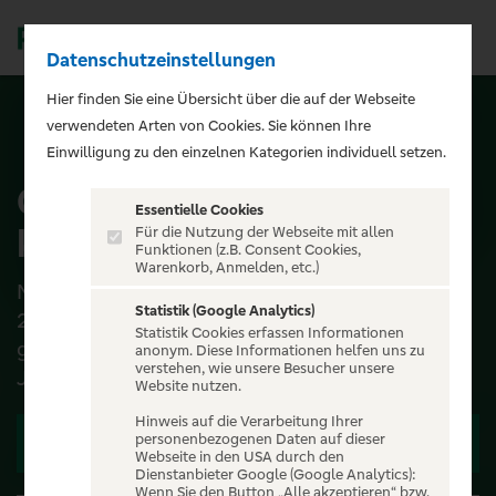
Datenschutzeinstellungen
Men
);">
Hier finden Sie eine Übersicht über die auf der Webseite
verwendeten Arten von Cookies. Sie können Ihre
ALLE EVENTS
Einwilligung zu den einzelnen Kategorien individuell setzen.
Christian Steiffen - Ich
Essentielle Cookies
komme! 2026
Für die Nutzung der Webseite mit allen
Funktionen (z.B. Consent Cookies,
Warenkorb, Anmelden, etc.)
Nach einem überaus erfolgreichen Konzertjahr
Statistik (Google Analytics)
2025 mit fast vollständig ausverkauften Shows
Statistik Cookies erfassen Informationen
geht es für Christian Steiffen im kommenden
anonym. Diese Informationen helfen uns zu
verstehen, wie unsere Besucher unsere
Jahr in die näc...
Website nutzen.
Hinweis auf die Verarbeitung Ihrer
personenbezogenen Daten auf dieser
Zu den Terminen
Webseite in den USA durch den
Dienstanbieter Google (Google Analytics):
Wenn Sie den Button „Alle akzeptieren“ bzw.