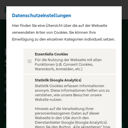
Datenschutzeinstellungen
Men
);">
Hier finden Sie eine Übersicht über die auf der Webseite
verwendeten Arten von Cookies. Sie können Ihre
ALLE EVENTS
Einwilligung zu den einzelnen Kategorien individuell setzen.
Eiskönigin 1&2 - Musik
Essentielle Cookies
Show auf Eis
Für die Nutzung der Webseite mit allen
Funktionen (z.B. Consent Cookies,
Warenkorb, Anmelden, etc.)
Eiskönigin 1&2 auf Eis begeistert weiter – mit
Statistik (Google Analytics)
frischem Glanz und einem Erlebnis, das
Statistik Cookies erfassen Informationen
Menschen jeden Alters verbindet.
anonym. Diese Informationen helfen uns zu
verstehen, wie unsere Besucher unsere
Website nutzen.
Mit großem Ensemble!
Hinweis auf die Verarbeitung Ihrer
Und e...
personenbezogenen Daten auf dieser
Webseite in den USA durch den
Dienstanbieter Google (Google Analytics):
Wenn Sie den Button „Alle akzeptieren“ bzw.