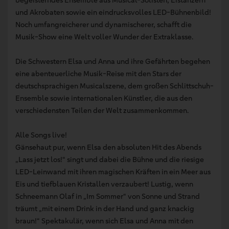
begeisterndes Ensemble aus Musical-Solisten, Eistänzern
und Akrobaten sowie ein eindrucksvolles LED-Bühnenbild!
Noch umfangreicherer und dynamischerer, schafft die
Musik-Show eine Welt voller Wunder der Extraklasse.
Die Schwestern Elsa und Anna und ihre Gefährten begehen
eine abenteuerliche Musik-Reise mit den Stars der
deutschsprachigen Musicalszene, dem großen Schlittschuh-
Ensemble sowie internationalen Künstler, die aus den
verschiedensten Teilen der Welt zusammenkommen.
Alle Songs live!
Gänsehaut pur, wenn Elsa den absoluten Hit des Abends
„Lass jetzt los!“ singt und dabei die Bühne und die riesige
LED-Leinwand mit ihren magischen Kräften in ein Meer aus
Eis und tiefblauen Kristallen verzaubert! Lustig, wenn
Schneemann Olaf in „Im Sommer“ von Sonne und Strand
träumt „mit einem Drink in der Hand und ganz knackig
braun!“ Spektakulär, wenn sich Elsa und Anna mit den