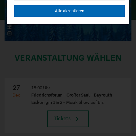
Alle akzeptieren
VERANSTALTUNG WÄHLEN
27
18:00 Uhr
Dec
Friedrichsforum - Großer Saal - Bayreuth
Eiskönigin 1 & 2 - Musik Show auf Eis
Tickets