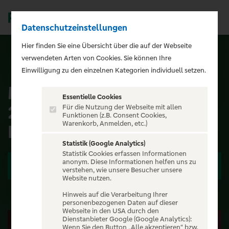
Datenschutzeinstellungen
Men
);">
Hier finden Sie eine Übersicht über die auf der Webseite
verwendeten Arten von Cookies. Sie können Ihre
ALLE EVENTS
Einwilligung zu den einzelnen Kategorien individuell setzen.
Maite Kelly & Band - Live
Essentielle Cookies
2026 - Schlagerherz &
Für die Nutzung der Webseite mit allen
Funktionen (z.B. Consent Cookies,
Warenkorb, Anmelden, etc.)
Flower-Power
Statistik (Google Analytics)
Statistik Cookies erfassen Informationen
anonym. Diese Informationen helfen uns zu
Zu den Terminen
verstehen, wie unsere Besucher unsere
Website nutzen.
Hinweis auf die Verarbeitung Ihrer
personenbezogenen Daten auf dieser
Webseite in den USA durch den
Dienstanbieter Google (Google Analytics):
Wenn Sie den Button „Alle akzeptieren“ bzw.