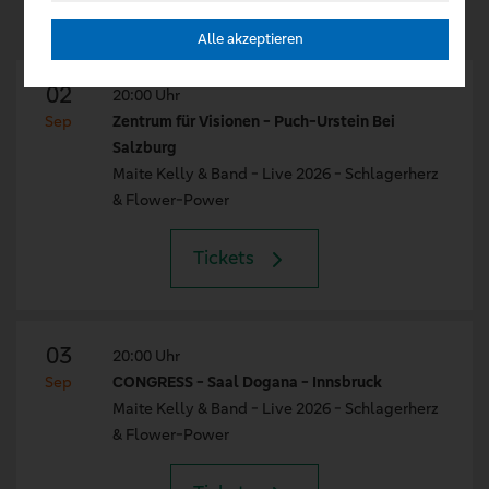
Alle akzeptieren
02
20:00 Uhr
Sep
Zentrum für Visionen - Puch-Urstein Bei
Salzburg
Maite Kelly & Band - Live 2026 - Schlagerherz
& Flower-Power
Tickets
03
20:00 Uhr
Sep
CONGRESS - Saal Dogana - Innsbruck
Maite Kelly & Band - Live 2026 - Schlagerherz
& Flower-Power