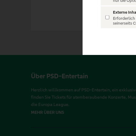
nur die Opti
Externe Inha
Erforderlich
seinerseits 
Über PSD-Entertain
Herzlich willkommen auf PSD-Entertain, ein exklusive
finden Sie Tickets für atemberaubende Konzerte, Mu
die Europa League.
MEHR ÜBER UNS