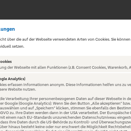
lungen
sicht über die auf der Webseite verwendeten Arten von Cookies. Sie können
iduell setzen.
Cookies
ung der Webseite mit allen Funktionen (z.B. Consent Cookies, Warenkorb, A
ogle Analytics)
ALTUNG NICHT GEFUNDE
okies erfassen Informationen anonym. Diese Informationen helfen uns zu v
sere Website nutzen.
die Verarbeitung Ihrer personenbezogenen Daten auf dieser Webseite in 
er Google (Google Analytics): Wenn Sie den Button „Alle akzeptieren“ bzw.
“ auswählen und auf „Speichern“ klicken, stimmen Sie ebenfalls den Bestim
 DSGVO zu. Ihre Daten werden dann in der USA verarbeitet. Der Europäische
 mit einem nach EU-Standards unzureichenden Datenschutzniveau eingestuf
, dass Ihre Daten durch die US-Behörde zu Kontroll- und Überwachungszw
ber hinaus besteht keine oder nur erschwert die Möglichkeit Rechtsbehelf 