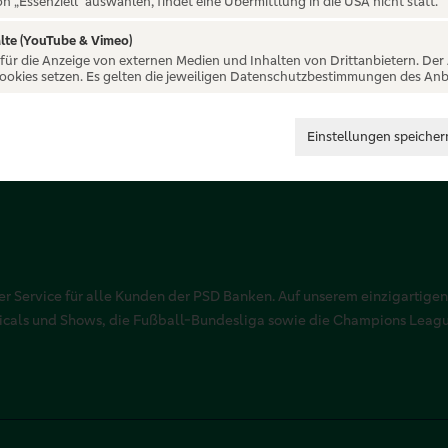
on „Essenziell“ auswählen, findet eine Übermittlung in die USA nicht statt.
lte (YouTube & Vimeo)
 für die Anzeige von externen Medien und Inhalten von Drittanbietern. Der
Cookies setzen. Es gelten die jeweiligen Datenschutzbestimmungen des Anb
Einstellungen speicher
r Service für alle Kunden der PSD Banken. Auf unserem einzigartigen
sicals und Shows, die Fußball-Bundesliga sowie die Champions Leag