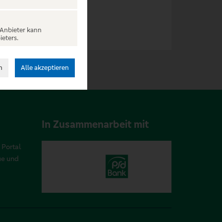
 Anbieter kann
ieters.
n
Alle akzeptieren
In Zusammenarbeit mit
 Portal
ue und