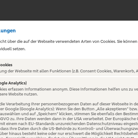
lungen
sicht über die auf der Webseite verwendeten Arten von Cookies. Sie können
iduell setzen.
Cookies
ung der Webseite mit allen Funktionen (z.B. Consent Cookies, Warenkorb, A
ogle Analytics)
ALTUNG NICHT GEFUNDE
okies erfassen Informationen anonym. Diese Informationen helfen uns zu v
sere Website nutzen.
die Verarbeitung Ihrer personenbezogenen Daten auf dieser Webseite in 
er Google (Google Analytics): Wenn Sie den Button „Alle akzeptieren“ bzw.
“ auswählen und auf „Speichern“ klicken, stimmen Sie ebenfalls den Bestim
 DSGVO zu. Ihre Daten werden dann in der USA verarbeitet. Der Europäische
 mit einem nach EU-Standards unzureichenden Datenschutzniveau eingestuf
, dass Ihre Daten durch die US-Behörde zu Kontroll- und Überwachungszw
ber hinaus besteht keine oder nur erschwert die Möglichkeit Rechtsbehelf 