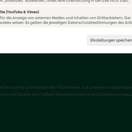
on „Essenziell“ auswählen, findet eine Übermittlung in die USA nicht statt.
lte (YouTube & Vimeo)
 für die Anzeige von externen Medien und Inhalten von Drittanbietern. Der
Cookies setzen. Es gelten die jeweiligen Datenschutzbestimmungen des Anb
Einstellungen speicher
r Service für alle Kunden der PSD Banken. Auf unserem einzigartigen
sicals und Shows, die Fußball-Bundesliga sowie die Champions Leag