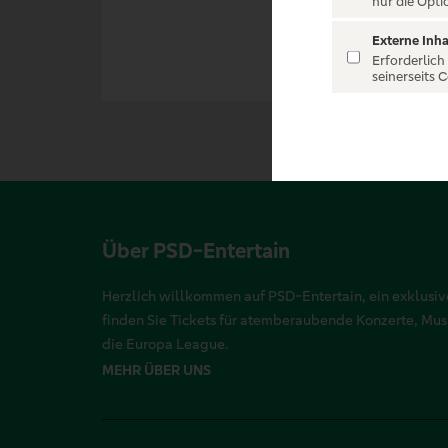
nur die Opti
Externe Inha
Erforderlich
seinerseits 
Über PSD-Entertain
Herzlich willkommen auf PSD-Entertain, ein exklusive
finden Sie Tickets für atemberaubende Konzerte, Mu
die Europa League.
MEHR ÜBER UNS