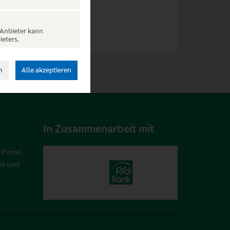
 Anbieter kann
ieters.
n
Alle akzeptieren
In Zusammenarbeit mit
 Portal
ue und