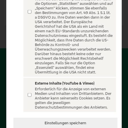
die Optionen „Statistiken“ auswählen und auf
„Speichern“ klicken, stimmen Sie ebenfalls
den Bestimmungen von Art. 49 Abs. 1 S.1 lit.
a DSGVO zu. Ihre Daten werden dann in der
USA verarbeitet. Der Europäische
Gerichtshof hat die USA als ein Land mit
einem nach EU-Standards unzureichenden
Datenschutzniveau eingestuft. Es besteht die
Möglichkeit, dass Ihre Daten durch die US-
Behörde zu Kontroll- und
Überwachungszwecken verarbeitet werden.
Darüber hinaus besteht keine oder nur
erschwert die Möglichkeit Rechtsbehelf
Über PSD-Entertain
einzulegen. Falls Sie nur die Option
„Essenziell“ auswählen, findet eine
Übermittlung in die USA nicht statt.
Herzlich willkommen auf PSD-Entertain, ein exklusiver
Service für alle Kunden der PSD Banken. Auf unserem
Externe Inhalte (YouTube & Vimeo)
Erforderlich für die Anzeige von externen
einzigartigen Portal finden Sie Tickets für atemberaubende
Medien und Inhalten von Drittanbietern. Der
Konzerte, Musicals und Shows, die Fußball-Bundesliga sowie
Anbieter kann seinerseits Cookies setzen. Es
gelten die jeweiligen
die Champions League und die Europa League.
Datenschutzbestimmungen des Anbieters.
MEHR ÜBER UNS
Einstellungen speichern
In Zusammenarbeit mit