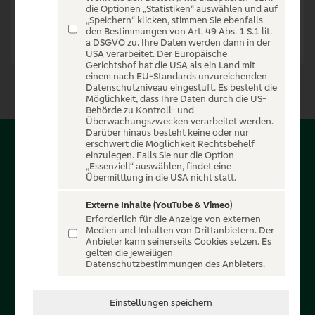
die Optionen „Statistiken“ auswählen und auf
„Speichern“ klicken, stimmen Sie ebenfalls
den Bestimmungen von Art. 49 Abs. 1 S.1 lit.
a DSGVO zu. Ihre Daten werden dann in der
USA verarbeitet. Der Europäische
Gerichtshof hat die USA als ein Land mit
einem nach EU-Standards unzureichenden
Datenschutzniveau eingestuft. Es besteht die
Möglichkeit, dass Ihre Daten durch die US-
Behörde zu Kontroll- und
Überwachungszwecken verarbeitet werden.
Darüber hinaus besteht keine oder nur
erschwert die Möglichkeit Rechtsbehelf
Über PSD-Entertain
einzulegen. Falls Sie nur die Option
„Essenziell“ auswählen, findet eine
Übermittlung in die USA nicht statt.
Herzlich willkommen auf PSD-Entertain, ein exklusiver
Service für alle Kunden der PSD Banken. Auf unserem
Externe Inhalte (YouTube & Vimeo)
Erforderlich für die Anzeige von externen
einzigartigen Portal finden Sie Tickets für atemberaubende
Medien und Inhalten von Drittanbietern. Der
Konzerte, Musicals und Shows, die Fußball-Bundesliga sowie
Anbieter kann seinerseits Cookies setzen. Es
gelten die jeweiligen
die Champions League und die Europa League.
Datenschutzbestimmungen des Anbieters.
MEHR ÜBER UNS
Einstellungen speichern
In Zusammenarbeit mit