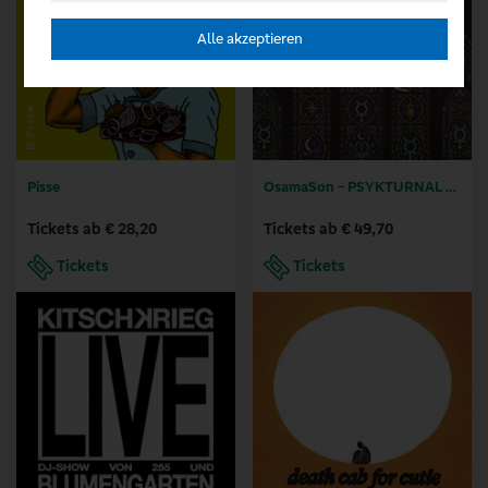
Alle akzeptieren
Pisse
OsamaSon - PSYKTURNAL TOUR
Tickets ab € 28,20
Tickets ab € 49,70
Tickets
Tickets