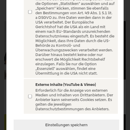
VERANSTALTUNGEN
die Optionen „Statistiken“ auswählen und auf
„Speichern“ klicken, stimmen Sie ebenfalls
den Bestimmungen von Art. 49 Abs. 1 S.1 lit.
a DSGVO zu. Ihre Daten werden dann in der
USA verarbeitet. Der Europäische
Gerichtshof hat die USA als ein Land mit
einem nach EU-Standards unzureichenden
Datenschutzniveau eingestuft. Es besteht die
Möglichkeit, dass Ihre Daten durch die US-
Behörde zu Kontroll- und
Überwachungszwecken verarbeitet werden.
Darüber hinaus besteht keine oder nur
erschwert die Möglichkeit Rechtsbehelf
einzulegen. Falls Sie nur die Option
„Essenziell“ auswählen, findet eine
Übermittlung in die USA nicht statt.
Externe Inhalte (YouTube & Vimeo)
Freundschaft Minus - Live & Unfiltered
ALL THE FEELINGS TOUR with METRIC, BROKEN SOCIAL SCENE, AND STARS
Erforderlich für die Anzeige von externen
Medien und Inhalten von Drittanbietern. Der
Tickets ab € 43,15
Tickets ab € 57,75
Anbieter kann seinerseits Cookies setzen. Es
gelten die jeweiligen
Tickets
Tickets
Datenschutzbestimmungen des Anbieters.
Einstellungen speichern