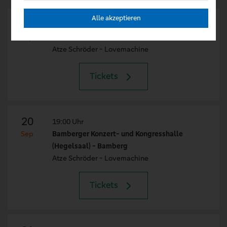
Alle akzeptieren
19
20:00 Uhr
Sep
Stadthalle Lohr - Lohr Am Main
Atze Schröder - Lovemachine
Tickets
20
19:00 Uhr
Sep
Bamberger Konzert- und Kongresshalle
(Hegelsaal) - Bamberg
Atze Schröder - Lovemachine
Tickets