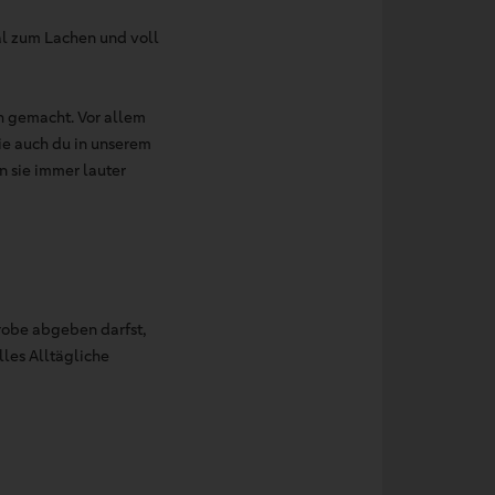
al zum Lachen und voll
h gemacht. Vor allem
die auch du in unserem
n sie immer lauter
robe abgeben darfst,
les Alltägliche