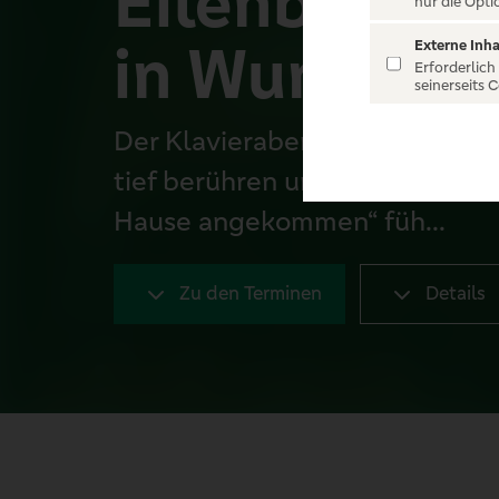
Eilenberger 
nur die Opti
in Wundern
Externe Inha
Erforderlich
seinerseits 
Der Klavierabend mit dem Duo 
tief berühren und das Herz öff
Hause angekommen“ füh...
Zu den Terminen
Details