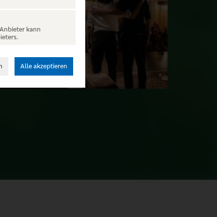
 Anbieter kann
ieters.
n
Alle akzeptieren