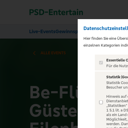
Datenschutzeinstel
Live-Events
Gewinnspiele
Über uns
Hier finden Sie eine Über
);">
einzelnen Kategorien indiv
ALLE EVENTS
Essentielle 
Für die Nutz
Statistik (Go
Statistik Co
Be-Flügelt 
Besucher un
Hinweis auf 
Dienstanbiet
Güstel & Jul
„Statistiken
1 S.1 lit. a
als ein Land
Möglichkeit
werden. Darü