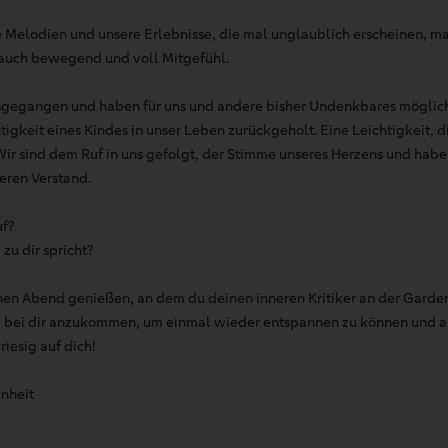
e Melodien und unsere Erlebnisse, die mal unglaublich erscheinen, m
r auch bewegend und voll Mitgefühl.
osgegangen und haben für uns und andere bisher Undenkbares möglic
tigkeit eines Kindes in unser Leben zurückgeholt. Eine Leichtigkeit, 
Wir sind dem Ruf in uns gefolgt, der Stimme unseres Herzens und habe
eren Verstand.
uf?
zu dir spricht?
en Abend genießen, an dem du deinen inneren Kritiker an der Garde
 bei dir anzukommen, um einmal wieder entspannen zu können und al
riesig auf dich!
enheit