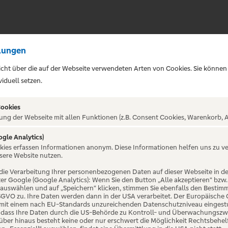
lungen
sicht über die auf der Webseite verwendeten Arten von Cookies. Sie können
iduell setzen.
Cookies
ung der Webseite mit allen Funktionen (z.B. Consent Cookies, Warenkorb, A
ogle Analytics)
okies erfassen Informationen anonym. Diese Informationen helfen uns zu v
Tour - Andreas
sere Website nutzen.
die Verarbeitung Ihrer personenbezogenen Daten auf dieser Webseite in 
er Google (Google Analytics): Wenn Sie den Button „Alle akzeptieren“ bzw.
ian
“ auswählen und auf „Speichern“ klicken, stimmen Sie ebenfalls den Bestim
 DSGVO zu. Ihre Daten werden dann in der USA verarbeitet. Der Europäische
 mit einem nach EU-Standards unzureichenden Datenschutzniveau eingestuf
, dass Ihre Daten durch die US-Behörde zu Kontroll- und Überwachungszw
ber hinaus besteht keine oder nur erschwert die Möglichkeit Rechtsbehelf 