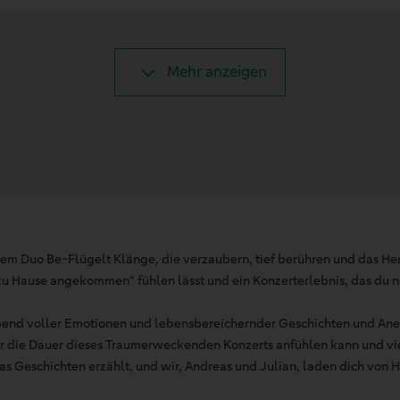
Mehr anzeigen
em Duo Be-Flügelt Klänge, die verzaubern, tief berühren und das Her
zu Hause angekommen“ fühlen lässt und ein Konzerterlebnis, das du no
bend voller Emotionen und lebensbereichernder Geschichten und Ane
für die Dauer dieses Traumerweckenden Konzerts anfühlen kann und vi
das Geschichten erzählt, und wir, Andreas und Julian, laden dich von H