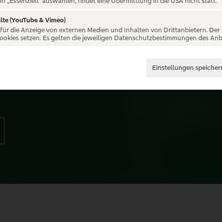
- Ein Konzert
on „Essenziell“ auswählen, findet eine Übermittlung in die USA nicht statt.
lte (YouTube & Vimeo)
 für die Anzeige von externen Medien und Inhalten von Drittanbietern. Der
Cookies setzen. Es gelten die jeweiligen Datenschutzbestimmungen des Anb
Be-Flügelt Klänge, die verzaubern,
Einstellungen speicher
nen. Eine Atmosphäre, die dich „zu