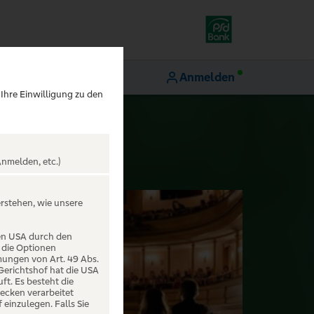
Anmelden
 Ihre Einwilligung zu den
nmelden, etc.)
erstehen, wie unsere
den USA durch den
 die Optionen
mungen von Art. 49 Abs.
 Gerichtshof hat die USA
t. Es besteht die
ecken verarbeitet
einzulegen. Falls Sie