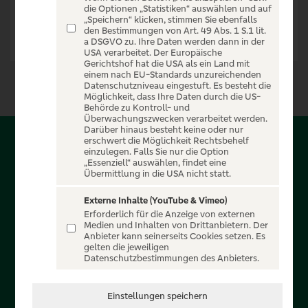
die Optionen „Statistiken“ auswählen und auf
„Speichern“ klicken, stimmen Sie ebenfalls
den Bestimmungen von Art. 49 Abs. 1 S.1 lit.
a DSGVO zu. Ihre Daten werden dann in der
USA verarbeitet. Der Europäische
Gerichtshof hat die USA als ein Land mit
einem nach EU-Standards unzureichenden
Datenschutzniveau eingestuft. Es besteht die
Möglichkeit, dass Ihre Daten durch die US-
Behörde zu Kontroll- und
Überwachungszwecken verarbeitet werden.
Darüber hinaus besteht keine oder nur
erschwert die Möglichkeit Rechtsbehelf
Über PSD-Entertain
einzulegen. Falls Sie nur die Option
„Essenziell“ auswählen, findet eine
Übermittlung in die USA nicht statt.
Herzlich willkommen auf PSD-Entertain, ein exklusiver
Service für alle Kunden der PSD Banken. Auf unserem
Externe Inhalte (YouTube & Vimeo)
Erforderlich für die Anzeige von externen
einzigartigen Portal finden Sie Tickets für atemberaubende
Medien und Inhalten von Drittanbietern. Der
Konzerte, Musicals und Shows, die Fußball-Bundesliga sowie
Anbieter kann seinerseits Cookies setzen. Es
gelten die jeweiligen
die Champions League und die Europa League.
Datenschutzbestimmungen des Anbieters.
MEHR ÜBER UNS
Einstellungen speichern
In Zusammenarbeit mit