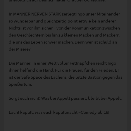
unerbittlich auf dem schmalen Grat der Gürtellinie.
In MÄNNER NERVEN STARK zerlegt Ingo unser Miteinander
so wunderbar und gleichzeitig pointiertwie kein anderer.
Nichts ist vor ihm sicher - von der Kommunikation zwischen
den Geschlechtern bis hin zu kleinen Macken und Mackern,
die uns das Leben schwer machen. Denn wer ist schuld an
der Misere?
Die Männer! In einer Welt voller Fettnäpfchen reicht Ingo
ihnen helfend die Hand. Für die Frauen, für den Frieden. Er
ist der Safe Space des Lachens, die letzte Bastion gegen das
Spießertum.
Sorgt euch nicht: Was bei Appelt passiert, bleibt bei Appelt.
Lacht kaputt, was euch kaputtmacht –Comedy ab 18!