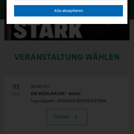
Alle akzeptieren
VERANSTALTUNG WÄHLEN
01
20:00 Uhr
Sep
DIE WÜHLMÄUSE - Berlin
Ingo Appelt - MÄNNER NERVEN STARK
Tickets