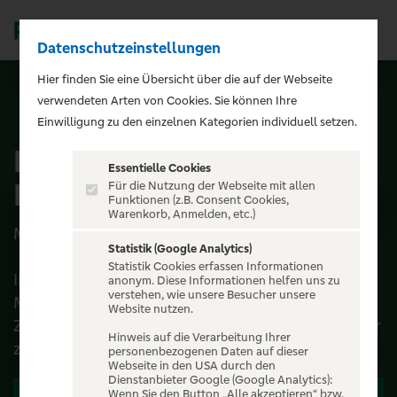
Datenschutzeinstellungen
Men
);">
Hier finden Sie eine Übersicht über die auf der Webseite
verwendeten Arten von Cookies. Sie können Ihre
ALLE EVENTS
Einwilligung zu den einzelnen Kategorien individuell setzen.
Ingo Appelt - MÄNNER
Essentielle Cookies
NERVEN STARK
Für die Nutzung der Webseite mit allen
Funktionen (z.B. Consent Cookies,
Warenkorb, Anmelden, etc.)
MÄNNER NERVEN STARK
Statistik (Google Analytics)
Statistik Cookies erfassen Informationen
Ingo Appelt geht mit seinem neuen Programm
anonym. Diese Informationen helfen uns zu
verstehen, wie unsere Besucher unsere
MÄNNER NERVEN STARK auf Tour, um seinen
Website nutzen.
Zuschauern mit dem verbalen Vorschlaghammer
Hinweis auf die Verarbeitung Ihrer
zw...
personenbezogenen Daten auf dieser
Webseite in den USA durch den
Dienstanbieter Google (Google Analytics):
Wenn Sie den Button „Alle akzeptieren“ bzw.