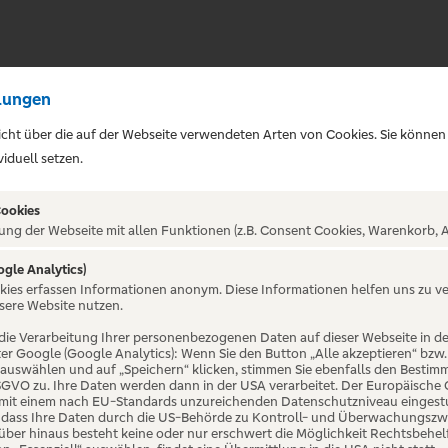
lungen
sicht über die auf der Webseite verwendeten Arten von Cookies. Sie können
iduell setzen.
Cookies
ung der Webseite mit allen Funktionen (z.B. Consent Cookies, Warenkorb, A
ogle Analytics)
ALTUNG NICHT GEFUNDE
okies erfassen Informationen anonym. Diese Informationen helfen uns zu v
sere Website nutzen.
die Verarbeitung Ihrer personenbezogenen Daten auf dieser Webseite in 
er Google (Google Analytics): Wenn Sie den Button „Alle akzeptieren“ bzw.
“ auswählen und auf „Speichern“ klicken, stimmen Sie ebenfalls den Bestim
 DSGVO zu. Ihre Daten werden dann in der USA verarbeitet. Der Europäische
 mit einem nach EU-Standards unzureichenden Datenschutzniveau eingestuf
, dass Ihre Daten durch die US-Behörde zu Kontroll- und Überwachungszw
ber hinaus besteht keine oder nur erschwert die Möglichkeit Rechtsbehelf 