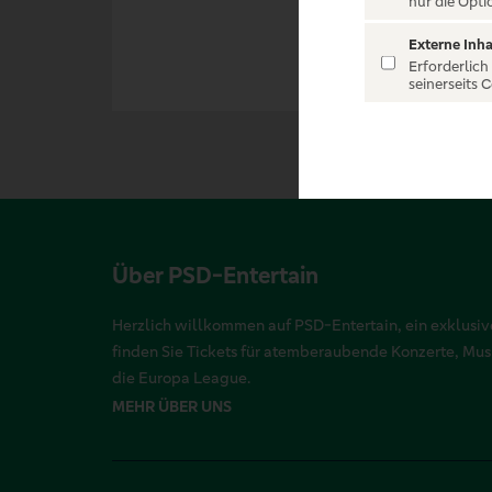
nur die Opti
Externe Inha
Erforderlich
seinerseits 
Über PSD-Entertain
Herzlich willkommen auf PSD-Entertain, ein exklusive
finden Sie Tickets für atemberaubende Konzerte, Mu
die Europa League.
MEHR ÜBER UNS