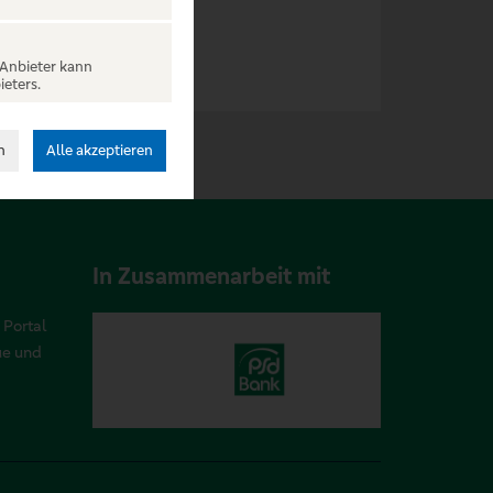
 Anbieter kann
ieters.
n
Alle akzeptieren
In Zusammenarbeit mit
 Portal
ue und