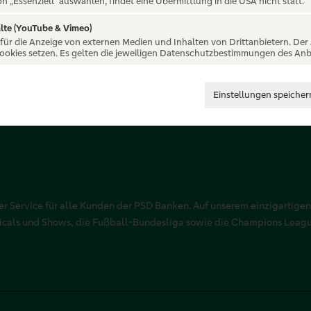
on „Essenziell“ auswählen, findet eine Übermittlung in die USA nicht statt.
lte (YouTube & Vimeo)
 für die Anzeige von externen Medien und Inhalten von Drittanbietern. Der
Cookies setzen. Es gelten die jeweiligen Datenschutzbestimmungen des Anb
Einstellungen speicher
r Service für alle Kunden der PSD Banken. Auf unserem einzigartigen
sicals und Shows, die Fußball-Bundesliga sowie die Champions Leag