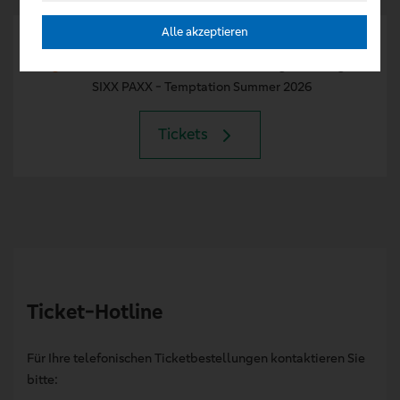
Alle akzeptieren
22
21:00 Uhr
Aug
Friedrich-Ebert-Halle - Hamburg / Harburg
SIXX PAXX - Temptation Summer 2026
Tickets
Ticket-Hotline
Für Ihre telefonischen Ticketbestellungen kontaktieren Sie
bitte: