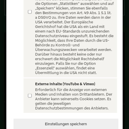
die Optionen „Statistiken“ auswählen und auf
Details
„Speichern“ klicken, stimmen Sie ebenfalls
den Bestimmungen von Art. 49 Abs. 1 S.1 lit.
a DSGVO zu. Ihre Daten werden dann in der
USA verarbeitet. Der Europäische
Gerichtshof hat die USA als ein Land mit
einem nach EU-Standards unzureichenden
Datenschutzniveau eingestuft. Es besteht die
Möglichkeit, dass Ihre Daten durch die US-
Behörde zu Kontroll- und
Überwachungszwecken verarbeitet werden.
Darüber hinaus besteht keine oder nur
erschwert die Möglichkeit Rechtsbehelf
einzulegen. Falls Sie nur die Option
„Essenziell“ auswählen, findet eine
Übermittlung in die USA nicht statt.
Externe Inhalte (YouTube & Vimeo)
Erforderlich für die Anzeige von externen
Medien und Inhalten von Drittanbietern. Der
Anbieter kann seinerseits Cookies setzen. Es
gelten die jeweiligen
Datenschutzbestimmungen des Anbieters.
Einstellungen speichern