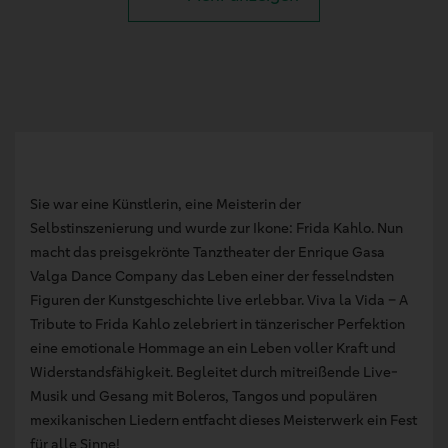
Sie war eine Künstlerin, eine Meisterin der
Selbstinszenierung und wurde zur Ikone: Frida Kahlo. Nun
macht das preisgekrönte Tanztheater der Enrique Gasa
Valga Dance Company das Leben einer der fesselndsten
Figuren der Kunstgeschichte live erlebbar. Viva la Vida – A
Tribute to Frida Kahlo zelebriert in tänzerischer Perfektion
eine emotionale Hommage an ein Leben voller Kraft und
Widerstandsfähigkeit. Begleitet durch mitreißende Live-
Musik und Gesang mit Boleros, Tangos und populären
mexikanischen Liedern entfacht dieses Meisterwerk ein Fest
für alle Sinne!