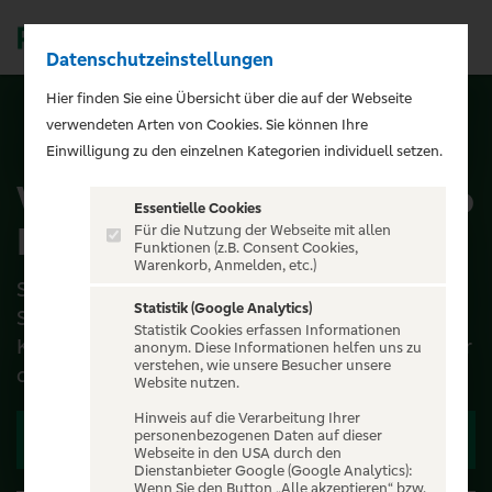
Datenschutzeinstellungen
Men
);">
Hier finden Sie eine Übersicht über die auf der Webseite
verwendeten Arten von Cookies. Sie können Ihre
ALLE EVENTS
Einwilligung zu den einzelnen Kategorien individuell setzen.
Viva la Vida – A Tribute to
Essentielle Cookies
Frida Kahlo
Für die Nutzung der Webseite mit allen
Funktionen (z.B. Consent Cookies,
Warenkorb, Anmelden, etc.)
Sie war eine Künstlerin, eine Meisterin der
Statistik (Google Analytics)
Selbstinszenierung und wurde zur Ikone: Frida
Statistik Cookies erfassen Informationen
Kahlo. Nun macht das preisgekrönte Tanztheater
anonym. Diese Informationen helfen uns zu
verstehen, wie unsere Besucher unsere
der Enrique G...
Website nutzen.
Hinweis auf die Verarbeitung Ihrer
personenbezogenen Daten auf dieser
Zu den Terminen
Webseite in den USA durch den
Dienstanbieter Google (Google Analytics):
Wenn Sie den Button „Alle akzeptieren“ bzw.