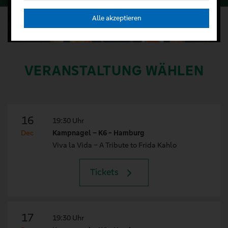
Alle akzeptieren
VERANSTALTUNG WÄHLEN
16
19:30 Uhr
Dec
Kampnagel – K6 - Hamburg
Viva la Vida – A Tribute to Frida Kahlo
Tickets
17
19:30 Uhr