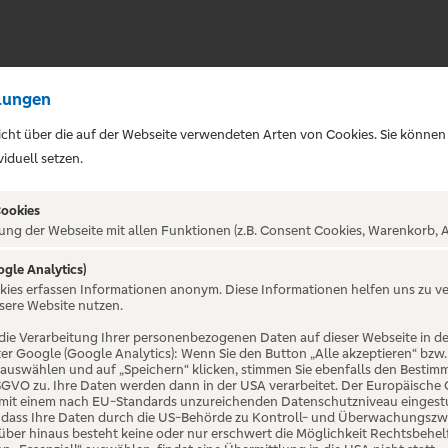
lungen
sicht über die auf der Webseite verwendeten Arten von Cookies. Sie können
iduell setzen.
Cookies
ung der Webseite mit allen Funktionen (z.B. Consent Cookies, Warenkorb, A
ogle Analytics)
ALTUNG NICHT GEFUNDE
okies erfassen Informationen anonym. Diese Informationen helfen uns zu v
sere Website nutzen.
die Verarbeitung Ihrer personenbezogenen Daten auf dieser Webseite in 
er Google (Google Analytics): Wenn Sie den Button „Alle akzeptieren“ bzw.
“ auswählen und auf „Speichern“ klicken, stimmen Sie ebenfalls den Bestim
 DSGVO zu. Ihre Daten werden dann in der USA verarbeitet. Der Europäische
 mit einem nach EU-Standards unzureichenden Datenschutzniveau eingestuf
, dass Ihre Daten durch die US-Behörde zu Kontroll- und Überwachungszw
ber hinaus besteht keine oder nur erschwert die Möglichkeit Rechtsbehelf 