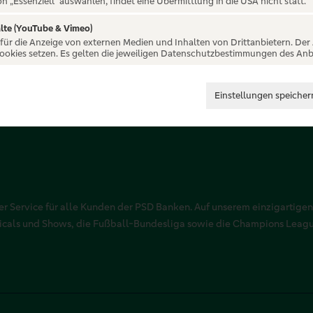
on „Essenziell“ auswählen, findet eine Übermittlung in die USA nicht statt.
lte (YouTube & Vimeo)
 für die Anzeige von externen Medien und Inhalten von Drittanbietern. Der
Cookies setzen. Es gelten die jeweiligen Datenschutzbestimmungen des Anb
Einstellungen speicher
r Service für alle Kunden der PSD Banken. Auf unserem einzigartigen
sicals und Shows, die Fußball-Bundesliga sowie die Champions Leag