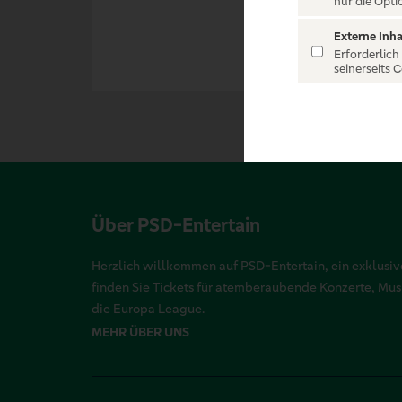
nur die Opti
Externe Inha
Erforderlich
seinerseits 
Über PSD-Entertain
Herzlich willkommen auf PSD-Entertain, ein exklusive
finden Sie Tickets für atemberaubende Konzerte, Mu
die Europa League.
MEHR ÜBER UNS