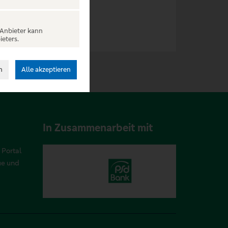
 Anbieter kann
ieters.
n
Alle akzeptieren
In Zusammenarbeit mit
 Portal
ue und